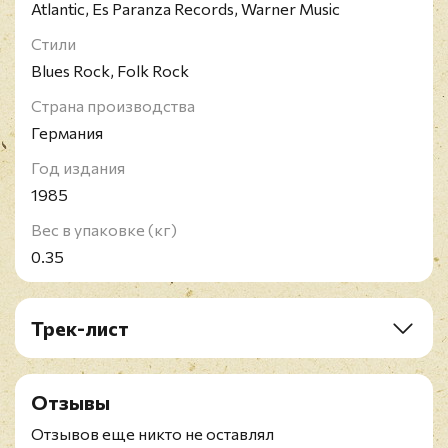
Atlantic, Es Paranza Records, Warner Music
Стили
Blues Rock, Folk Rock
Страна производства
Германия
Год издания
1985
Вес в упаковке (кг)
0.35
Трек-лист
A1. Hip To Hoo
A2. Kallalou Kallalou
Отзывы
A3. Too Loud
A4. Trouble Your Money
Отзывов еще никто не оставлял