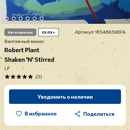
Артикул:
185486598FA
Нет в наличии
EX/EX+
Винтажный винил
Robert Plant
Shaken 'N' Stirred
LP
(0)
Уведомить о наличии
В избранное