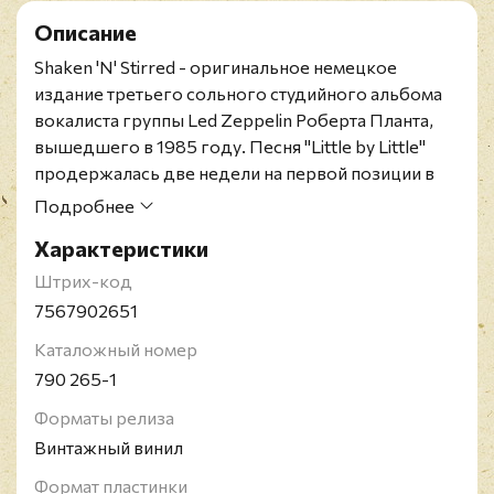
Описание
Shaken 'N' Stirred - оригинальное немецкое
издание третьего сольного студийного альбома
вокалиста группы Led Zeppelin Роберта Планта,
вышедшего в 1985 году. Песня "Little by Little"
продержалась две недели на первой позиции в
чартах Mainstream Rock Tracks.
Подробнее
Конверт и винил в превосходном состоянии.
Характеристики
Роберт Энтони Плант - британский рок-вокалист,
известный прежде всего участием в Led Zeppelin.
Штрих-код
После распада группы Плант начал успешную
7567902651
сольную карьеру, которая продолжается по сей
Каталожный номер
день. Командор ордена Британской империи
790 265-1
(CBE).
Форматы релиза
Винтажный винил
Формат пластинки