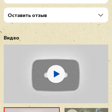
A5. Pink And Black
B1. Little By Little
B2. Doo Doo A Do Do
Оставить отзыв
B3. Easily Lead
Рейтинг
*
B4. Sixes And Sevens
Видео
Имя
*
E-mail
*
Отзыв
*