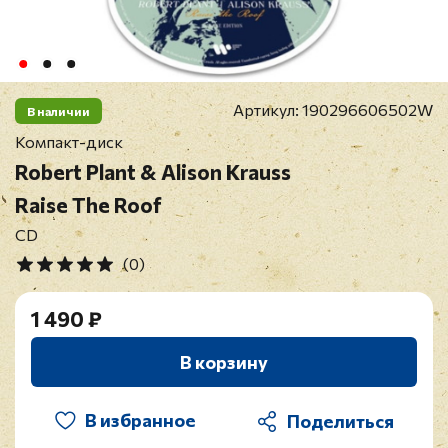
Артикул:
190296606502W
В наличии
Компакт-диск
Robert Plant & Alison Krauss
Raise The Roof
CD
(0)
1 490 ₽
В корзину
В избранное