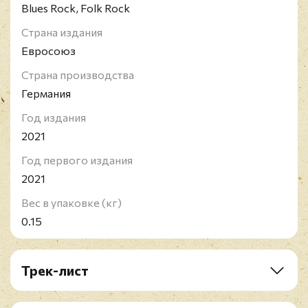
Blues Rock, Folk Rock
выпустили первый совместный альбом, "Raising
Sand", в 2007 году. Альбом оказался очень
Страна издания
успешным, завоевав премию "Грэмми" как лучший
Евросоюз
альбом года и заняв верхние строчки в хит-
Страна производства
парадах США и Великобритании.
Германия
Год издания
2021
Год первого издания
2021
Вес в упаковке (кг)
0.15
Трек-лист
1. Quattro (Worlds Drift In)
2. The Price Of Love