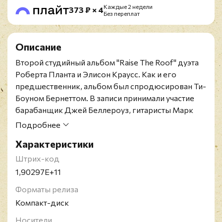
Каждые 2 недели
373 ₽ × 4
Без переплат
Описание
Второй студийный альбом "Raise The Roof" дуэта
Роберта Планта и Элисон Краусс. Как и его
предшественник, альбом был спродюсирован Ти-
Боуном Бернеттом. В записи принимали участие
барабанщик Джей Беллероуз, гитаристы Марк
Рибо, Давид Идальго, Билл Фризелл и Бадди
Подробнее
Миллер, басисты Деннис Крауч и Виктор Краусс, а
Характеристики
также Расс Пол, сыгравший на стил-гитаре.
Альбом включает 12 кавер-версий песен
Штрих-код
легендарных и не широко известных артистов,
1,90297E+11
таких как Мерл Хаггард, Алан Туссен, The Everly
Форматы релиза
Brothers, Энн Бриггс, Джиши Уайли и Берт
Компакт-диск
Дженш. Также в него вошли написанная Плантом
и Бернеттом песня "High and Lonesome" и кавер-
Носители