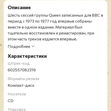
Описание
Шесть сессий группы Queen записанных для BBC в
период с 1973 по 1977 год впервые собраны
вместе в одном издании. Материал был
тщательно восстановлен и ремастирован, при
этом часть треков издается впервые.
Расширенное издание на шести компакт-дисках с
Подробнее
буклетом, в бокс-сет включены концертные
Характеристики
записи и более трех часов интервью.
Легендарная рок-группа из Великобритании
Штрих-код
"Queen" была основана в 1970 году Роджером
602557082319
Тэйлором и Брайаном Мэйем, к которым
Форматы релиза
присоединились вокалист Фредди Меркьюри и
Компакт-диск
бас-гитарист Джон Дикон. Успех пришел к Queen
в 1975 году с выходом альбома "A Night at The
Носители
Opera", который был уже четвертым в
CD
дискографии коллектива и стал определяющим
Упаковка
для развития группы. Лонгплей стал четырежды