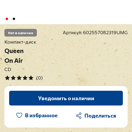
Артикул:
602557082319UMG
Нет в наличии
Компакт-диск
Queen
On Air
CD
(0)
Уведомить о наличии
В избранное