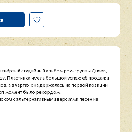
ся
- четвёртый студийный альбом рок-группы Queen,
ду. Пластинка имела большой успех: её продажи
ов, а в чартах она держалась на первой позиции
 тот момент было рекордом.
ском с альтернативными версиями песен из
па из Великобритании Queen была основана в
ёл в середине 1970-х годах, а сегодня коллектив
ным в истории рок-музыки. 18 альбомов группы