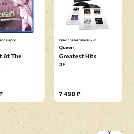
ое видео
Виниловая пластинка
Queen
t At The
Greatest Hits
n
2LP
₽
7 490 ₽