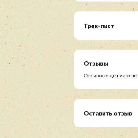
Трек-лист
CD1:
1. Death On Two Legs (De
2. Lazing On A Sunday A
3. I'm In Love With My C
Отзывы
4. You're My Best Friend
5. '39
Отзывов еще никто не 
6. Sweet Lady
7. Seaside Rendezvous
8. The Prophet's Song
9. Love Of My Life
10. Good Company
Оставить отзыв
11. Bohemian Rhapsody
Рейтинг
*
12. God Save The Queen
CD2: