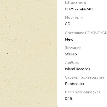
занимали первые места
Штрих-код
выступления называют
602527644240
рок. Команда прекрати
Носители
фронтмена Фредди Мер
CD
Состояние CD/DVD/Bl
New
Звучание
Stereo
Лейблы
Island Records
Страна производства
Евросоюз
Вес в упаковке (кг)
0.15