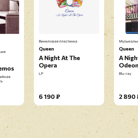
Виниловая пластинка
Музыкальн
Queen
Queen
ние
A Night At The
A Nigh
Opera
Odeo
Demos
LP
Blu-ray
дийная
сь
6 190 ₽
2 890 