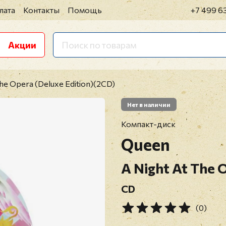
лата
Контакты
Помощь
+7 499 6
Акции
The Opera (Deluxe Edition)(2CD)
Нет в наличии
Компакт-диск
Queen
A Night At The 
CD
(0)