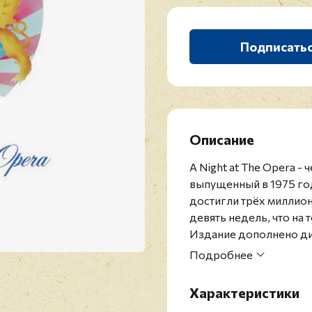
Подписать
Описание
A Night at The Opera 
выпущенный в 1975 го
достигли трёх миллион
девять недель, что на
Издание дополнено ди
альбома.
Подробнее
Легендарная рок-груп
1970 году. Успех приш
Характеристики
называют самым успеш