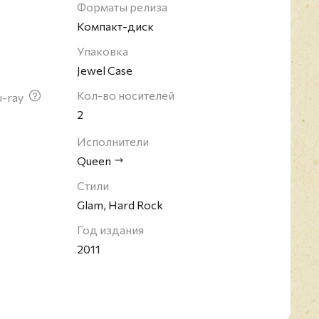
 чартов во многих странах, а их концертные
Форматы релиза
 самыми яркими и значимыми за всю историю
Компакт-диск
ла студийную деятельность после смерти
Упаковка
кьюри в 1991 году.
Jewel Case
Кол-во носителей
u-ray
2
Исполнители
Queen
Стили
Glam, Hard Rock
Год издания
2011