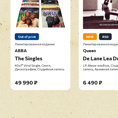
Out of print
NEW
RSD
Лимитированное издание
Лимитированное изда
ABBA
Queen
The Singles
De Lane Lea 
40х7" Vinyl Single, Сингл,
LP, Мини-альбом, Сту
Дискография, Студийная запись
запись, Архивная запи
49 990 ₽
6 490 ₽