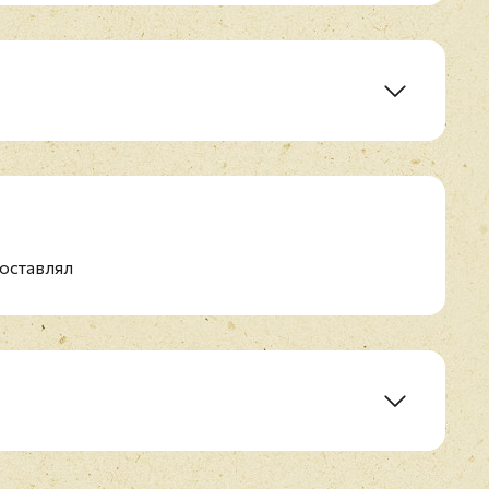
dicated To....)
fternoon
ar
оставлял