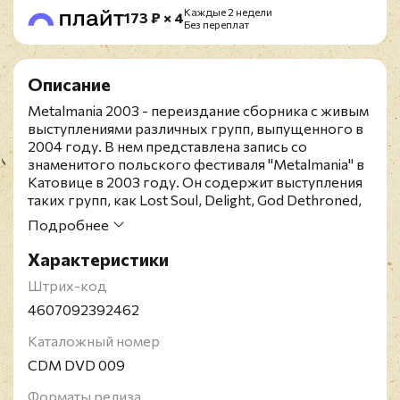
Каждые 2 недели
173 ₽ × 4
Без переплат
Описание
Metalmania 2003 - переиздание сборника с живым
выступлениями различных групп, выпущенного в
2004 году. В нем представлена запись со
знаменитого польского фестиваля "Metalmania" в
Катовице в 2003 году. Он содержит выступления
таких групп, как Lost Soul, Delight, God Dethroned,
Marduk, Opeth, Saxon и многих других.
Подробнее
Российское издание представлено на DVD и
дополнено CD с записями групп, выступавших на
Характеристики
второй сцене фестиваля. Фестиваль Metalmania -
Штрих-код
это значимое событие в мире тяжёлой музыки,
которое проводится в Центральной Европе. Он
4607092392462
был основан в 1986 году и ежегодно проходил
Каталожный номер
до 2009 года, после чего возобновил свою
работу в 2017 году. Metalmania привлекает
CDM DVD 009
множество известных исполнителей жанра метал
и является одним из крупнейших метал-
Форматы релиза