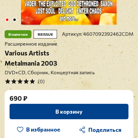
Артикул:
4607092392462CDM
В наличии
REISSUE
Расширенное издание
Various Artists
Metalmania 2003
DVD+CD, Сборник, Концертная запись
(0)
690 ₽
В корзину
В избранное