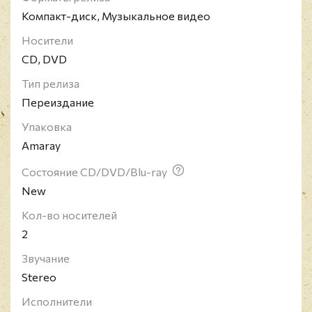
фестивалей в Восточной Европе. Фестиваль
Компакт-диск, Музыкальное видео
известен своими мощными выступлениями и
широким спектром жанров, от классического
Носители
хэви-метала до блэк и дэт-метала. Среди
CD, DVD
участников были такие группы, как Judas Priest,
Sepultura, Moonspell, Tiamat и многие другие.
Тип релиза
Переиздание
Упаковка
Amaray
Состояние CD/DVD/Blu-ray
New
Кол-во носителей
2
Звучание
Stereo
Исполнители