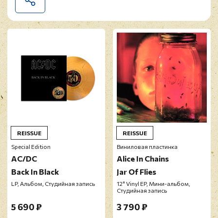
Your Daughters"
попал в Топ-30 Великобритании и
стал основным хитом на концертах
Slade
. Релиз
представлен на белом виниле с черными
брызгами.
"The Best Of Village People"
-свежий сборник
американской группы
Village People
. В него
вошли такие хиты, как
"San Francisco"
,
"Macho
Man"
,
"5'O' Clock In The Mornig"
и многие другие.
REISSUE
REISSUE
Special Edition
Виниловая пластинка
AC/DC
Alice In Chains
Back In Black
Jar Of Flies
LP, Альбом, Студийная запись
12" Vinyl EP, Мини-альбом,
Студийная запись
5 690 ₽
3 790 ₽