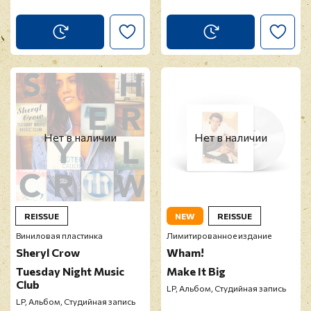
Нет в наличии
Нет в наличии
REISSUE
NEW
REISSUE
Виниловая пластинка
Лимитированное издание
Sheryl Crow
Wham!
Tuesday Night Music
Make It Big
Club
LP, Альбом, Студийная запись
LP, Альбом, Студийная запись