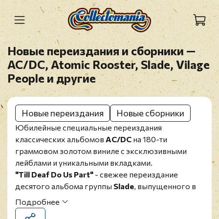
Новые переиздания и сборники —
AC/DC, Atomic Rooster, Slade, Vilage
People и другие
Новые переиздания
Новые сборники
Юбилейные специальные переиздания
классических альбомов
AC/DC
на 180-ти
граммовом золотом виниле с эксклюзивными
лейблами и уникальными вкладками.
"Till Deaf Do Us Part"
- свежее переиздание
десятого альбома группы
Slade
, выпущенного в
1981 году. Пластинка была спродюсирована
Подробнее
самостоятельно коллективом. Сингл "
Lock Up