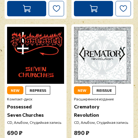
NEW
REPRESS
NEW
REISSUE
Компакт-диск
Расширенное издание
Possessed
Crematory
Seven Churches
Revolution
CD, Альбом, Студийная запись
CD, Альбом, Студийная запись
690 ₽
890 ₽