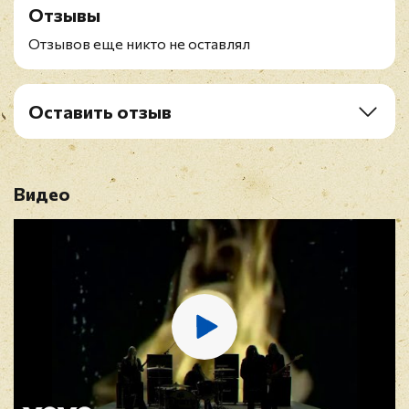
Отзывы
A3. Hear The Sirens Scream...
B1. The Reaper
Отзывов еще никто не оставлял
B2. Wicked Caresses
B3. Mourning Of The Magicians
Оставить отзыв
Рейтинг
*
Видео
Имя
*
E-mail
*
Отзыв
*