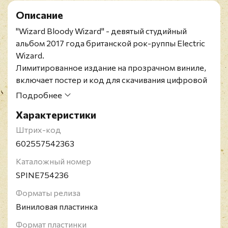
Описание
"Wizard Bloody Wizard" - девятый студийный
альбом 2017 года британской рок-руппы Electric
Wizard.
Лимитированное издание на прозрачном виниле,
включает постер и код для скачивания цифровой
версии альбома.
Подробнее
Electric Wizard - британская рок-группа,
Характеристики
образованная в 1993 году в Дорсете, Англия,
вокалистом и автором песен Джастином
Штрих-код
Оборном, и исполняющая дум-метал с
602557542363
элементами стоунер- и сладж-метала и текстами, в
Каталожный номер
основном, оккультной тематики. Electric Wizard
SPINE754236
выпустили девять студийных альбомов, из
которых два, Come My Fanatics... и Dopethrone,
Форматы релиза
считаются классическими в своём жанре.
Виниловая пластинка
Формат пластинки