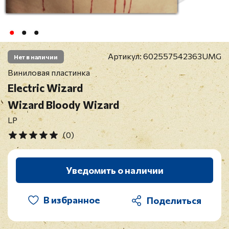
Артикул:
602557542363UMG
Нет в наличии
Виниловая пластинка
Electric Wizard
Wizard Bloody Wizard
LP
(0)
Уведомить о наличии
В избранное