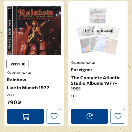
Перед публикацией отзывы проходят
модерацию
Нет в наличии
Компакт-диск
REISSUE
Foreigner
Компакт-диск
The Complete Atlantic
Rainbow
Studio Albums 1977-
Live In Munich 1977
1991
2CD
CD
790 ₽