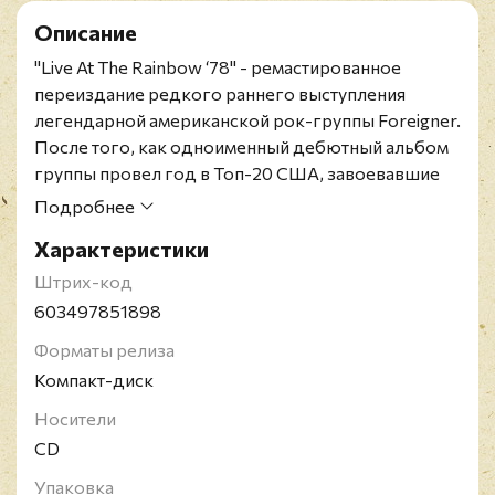
Описание
"Live At The Rainbow ‘78" - ремастированное
переиздание редкого раннего выступления
легендарной американской рок-группы Foreigner.
После того, как одноименный дебютный альбом
группы провел год в Топ-20 США, завоевавшие
рок-Олимп герои сыграли аншлаговое шоу в
Подробнее
знаменитом лондонском Rainbow Theatre 27
Характеристики
апреля 1978 года. После вступительного "Long,
Long Way From Home", фанатам была
Штрих-код
представлена великолепная демонстрация
603497851898
музыкальности и исполнения, включая синглы
Форматы релиза
"Feels Like The First Time" и "Cold As Ice", а также
Компакт-диск
эксклюзивное превью двух треков с грядущего
альбома "Double Vision", "Hot Blooded" и "Double
Носители
Vision". Представленное классическим составом
CD
Foreigner - Мик Джонс (ведущая гитара,
Упаковка
клавишные, бэк-вокал), Лу Грэмм (ведущий