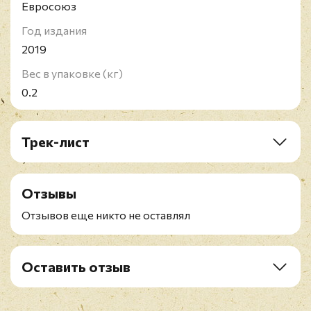
Евросоюз
Год издания
2019
Вес в упаковке (кг)
0.2
Трек-лист
1. Long, Long Way From Home
2. I Need You
Отзывы
3. Woman Oh Woman
4. Hot Blooded
Отзывов еще никто не оставлял
5. The Damage Is Done
6. Cold As Ice
7. Starrider
Оставить отзыв
8. Double Vision
Рейтинг
*
9. Feels Like The First Time
10. Fool For You Anyway