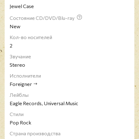
Jewel Case
возглавил чарты как Великобритании, так и США.
Ансамбль является одним из самых коммерчески
Состояние CD/DVD/Blu-ray
успешных коллективов всех времен. Суммарные
New
продажи их альбомов превышают отметку в 80
миллионов дисков, причем 37,5 миллионов
Кол-во носителей
приходятся на США.
2
Звучание
Stereo
Исполнители
Foreigner
Лейблы
Eagle Records, Universal Music
Стили
Pop Rock
Страна производства