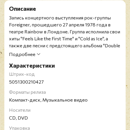
Описание
Запись концертного выступления рок-группы
Foreigner, прошедшего 27 апреля 1978 года в
театре Rainbow в Лондоне. Группа исполнила свои
хиты "Feels Like the First Time" и "Cold as Ice", а
также две песни с предстоящего альбома "Double
Vision".
Подробнее
Foreigner - англо-американская рок-группа из
Характеристики
Нью-Йорка, образованная в 1976 году. Коллектив
был создан ветераном английской сцены - Миком
Штрих-код
Джонсом и его другом, экс-басистом King
5051300210427
Crimson - Иэном Макдональдом, а так же
Форматы релиза
вокалистом Лу Грэммом. Логика названия группы
Компакт-диск, Музыкальное видео
Foreigner (с английского - иностранец) была в том,
что Джонс, Макдональд и Денис Элиот были
Носители
англичанами, в то время как Грамм, Эл Гринвуд и
CD, DVD
Эд Гальярди американцами. Примечательно, что
Упаковка
их главный хит "I Want To Know What Love Is"