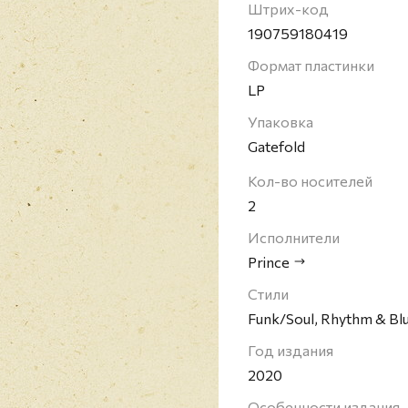
радужного цвета с си
Штрих-код
Принс Роджерс Нельсон
190759180419
виртуоз (33-й в списке
Формат пластинки
автор песен, композит
LP
большей части своей к
использовал также и 
Упаковка
более 100 миллионов к
Gatefold
Грэмми, премий Оскар 
Кол-во носителей
занесено в Зал славы 
2
Исполнители
Prince
Стили
Funk/Soul, Rhythm & Bl
Год издания
2020
Особенности издания