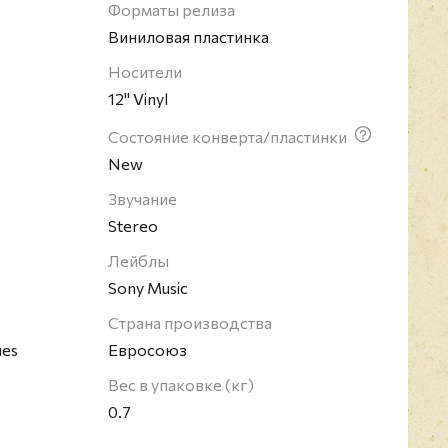
мволикой музыканта.
Форматы релиза
 - американский музыкант, певец, гитарист-
Виниловая пластинка
 журнала Rolling Stone), мультиинструменталист,
Носители
ор, продюсер, актер, режиссёр. На протяжении
12" Vinyl
арьеры выступал под именем Принс, но
другие псевдонимы. По всему миру продано
Состояние конверта/пластинки
опий его альбомов. Лауреат семи премий
New
и Золотой глобус. В 2004 году имя Принса было
Звучание
рок-н-ролла.
Stereo
Лейблы
Sony Music
Страна производства
ues
Евросоюз
Вес в упаковке (кг)
0.7