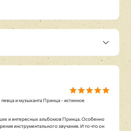
er
а певца и музыканта Принца - истинное
ших и интересных альбомов Принца. Особенно
зрения инструментального звучания. И то что он