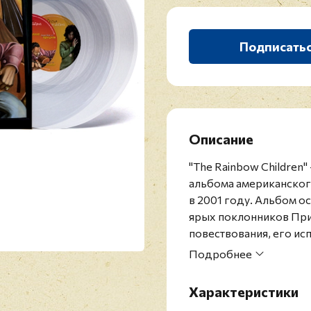
Подписать
Описание
"The Rainbow Children
альбома американског
в 2001 году. Альбом 
ярых поклонников При
повествования, его и
духовой секции, а та
Подробнее
Bayoc, которая до сих 
Records.
Характеристики
Релиз представлен на