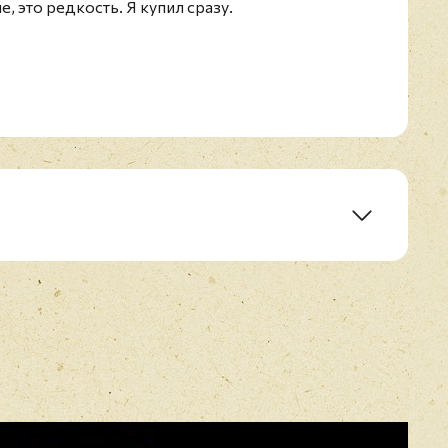
, это редкость. Я купил сразу.
 'Last December' Reprise)
E-mail
*