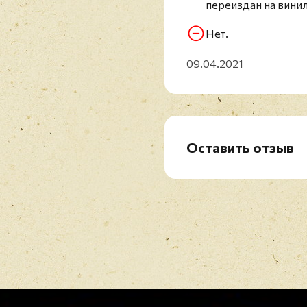
переиздан на виниле
D1. The Everlasting Now
D2. Last December
Нет.
D3. Untitled (Uncredited
09.04.2021
Оставить отзыв
Рейтинг
*
Имя
*
Отзыв
*