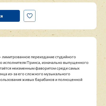
ся
" - лимитрованное переиздание студийного
о исполнителя Принса, изначально выпущенного
остаётся неизменным фаворитом среди самых
нца из-за его сложного музыкального
спользования живых барабанов и полноценной
кже поразительной обложки художника Cbabi
пор висит в священных стенах Paisley Park
 двойном прозрачном виниле и включает
слипмат