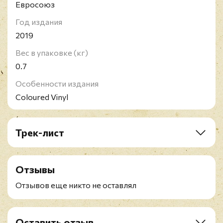
Евросоюз
Год издания
2019
Вес в упаковке (кг)
0.7
Особенности издания
Coloured Vinyl
Трек-лист
LP:
A1. Sex Shooter (First Released by Apollonia 6:
Отзывы
Apollonia 6 - 1984)
A2. Jungle Love (First Released by The Time: Ice
Отзывов еще никто не оставлял
Cream Castle - 1984)
A3. Manic Monday (First Released by The Bangles:
Different Light - 1985)
Оставить отзыв