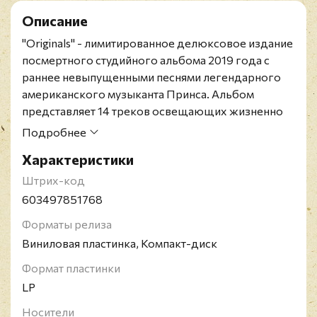
Описание
"Originals" - лимитированное делюксовое издание
посмертного студийного альбома 2019 года с
раннее невыпущенными песнями легендарного
американского музыканта Принса. Альбом
представляет 14 треков освещающих жизненно
важную закулисную роль, которую Принс сыграл
Подробнее
в карьере других артистов. Песни, исполненные
Характеристики
самим Принсом, были отобраны совместно Троем
Картером от имени The Prince Estate и JAY-Z.
Штрих-код
Поклонники таланта Принса смогут услышать
603497851768
записи так, как исполнитель предполагал
Форматы релиза
озвучивать треки.
Виниловая пластинка, Компакт-диск
Издание на двойном пурпурном виниле, включет
CD версию альбома, содержит 24-х страничный
Формат пластинки
буклет с рукописными текстами песен и редкими
LP
фотографиями.
Носители
Принс Роджерс Нельсон - американский