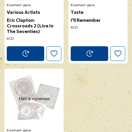
Компакт-диск
Компакт-диск
Various Artists
Taste
Eric Clapton:
I'll Remember
Crossroads 2 (Live In
4CD
The Seventies)
4CD
Нет в наличии
Компакт-диск