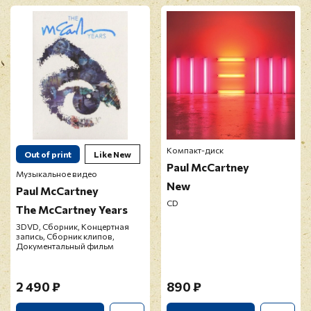
Перед публикацией отзывы проходят
модерацию
Компакт-диск
Out of print
Like New
Paul McCartney
Музыкальное видео
New
Paul McCartney
CD
The McCartney Years
3DVD, Сборник, Концертная
запись, Сборник клипов,
Документальный фильм
2 490 ₽
890 ₽