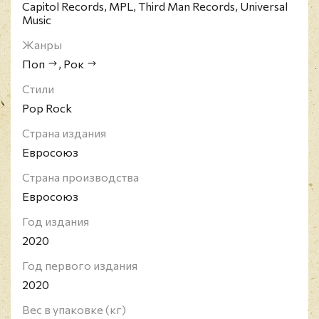
"Mull of Kintyre" (Wings), ставший в 1977 году
Capitol Records, MPL, Third Man Records, Universal
Music
первым в истории британским синглом, тираж
которого только в Британии достиг
Жанры
двухмиллионной отметки, по-прежнему
Поп
,
Рок
возглавляет список британских бестселлеров
всех времён.
Стили
Раритетное издание! Давно снято с ,
Pop Rock
производства!
Страна издания
Евросоюз
Страна производства
Евросоюз
Год издания
2020
Год первого издания
2020
Вес в упаковке (кг)