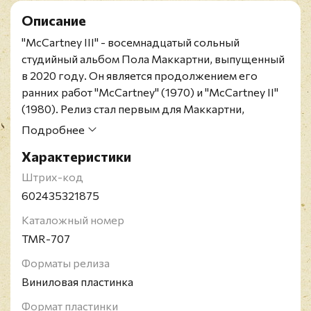
Описание
"McCartney III" - восемнадцатый сольный
студийный альбом Пола Маккартни, выпущенный
в 2020 году. Он является продолжением его
ранних работ "McCartney" (1970) и "McCartney II"
(1980). Релиз стал первым для Маккартни,
возглавившим британский хит-парад с 1989 года,
Подробнее
когда это удалось "Flowers in the Dirt", и занял
Характеристики
вторую строчку в американском чарте Billboard
200. Альбом также получил две номинации на
Штрих-код
премию Грэмми в 2021 году за "лучший рок-
602435321875
альбом" и за "лучшую рок-песню" ("Find My Way").
Каталожный номер
Лимитированное пронумерованное издание на
TMR-707
красном виниле с альтернативным оформлением
включает постер.
Форматы релиза
Сэр Джеймс Пол Маккартни - британский
Виниловая пластинка
музыкант, мультиинструменталист, писатель и
Формат пластинки
продюсер. Один из основателей группы The