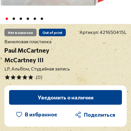
Артикул:
421650415L
Нет в наличии
Out of print
Виниловая пластинка
Paul McCartney
McCartney III
LP, Альбом, Студийная запись
(0)
Уведомить о наличии
В избранное