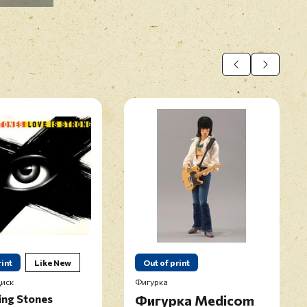
rint
Like New
Out of print
иск
Фигурка
ing Stones
Фигурка Medicom