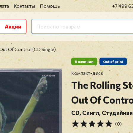
лата
Контакты
Помощь
+7 499 6
Акции
 Out Of Control (CD Single)
В наличии
Out of print
Компакт-диск
The Rolling S
Out Of Contro
CD, Сингл, Студийная
(0)