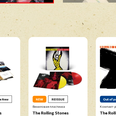
e New
NEW
REISSUE
Out of p
Виниловая пластинка
Компакт-д
s
The Rolling Stones
The Roll