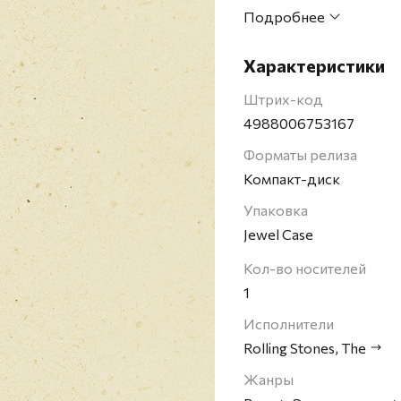
"Out Of Control" в ради
Подробнее
At The Controls" версия
Японское издание на 
Характеристики
The Rolling Stones - б
1962 году и успешно вы
Штрих-код
команд в истории рока
4988006753167
Singles Chart (восемь 
Форматы релиза
коллектива отмечались 
Компакт-диск
Имя The Rolling Stones
а в 2004 году команду 
Упаковка
исполнителей всех вре
Jewel Case
Издание снято с прои
Кол-во носителей
1
Исполнители
Rolling Stones, The
Жанры