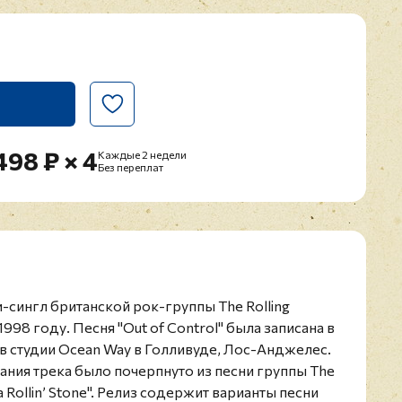
498 ₽ × 4
Каждые 2 недели
Без переплат
си-сингл британской рок-группы The Rolling
998 году. Песня "Out of Control" была записана в
в студии Ocean Way в Голливуде, Лос-Анджелес.
ния трека было почерпнуто из песни группы The
a Rollin’ Stone". Релиз содержит варианты песни