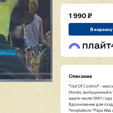
1 990 ₽
В корзину
Описание
"Out Of Control" - мак
Stones, выпущенный в 1
марте-июле 1997 года 
Вдохновение для созда
Temptations "Papa Was 