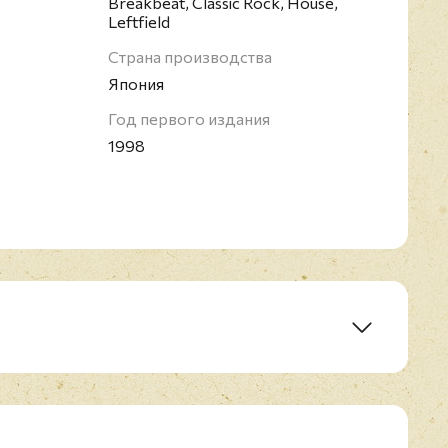
Breakbeat, Classic Rock, House,
Leftfield
Страна производства
Япония
Год первого издания
1998
 Radio Edit)
nd With Fluke)
nd With Fluke Instrumental)
lar At The Controls)