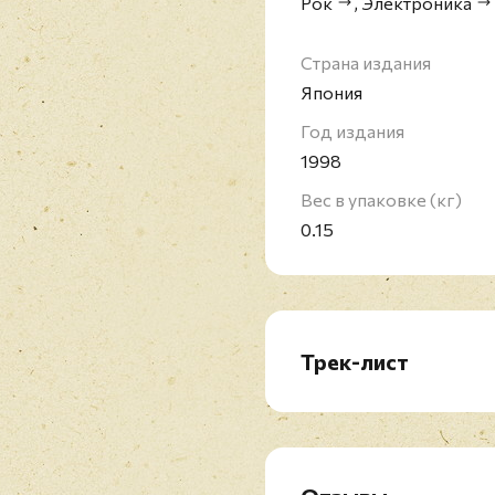
Рок
,
Электроника
Страна издания
Япония
Год издания
1998
Вес в упаковке (кг)
0.15
Трек-лист
1. Out Of Control (Album
2. Out Of Control (In Ha
3. Out Of Control (In Ha
4. Out Of Control (Bi-Po