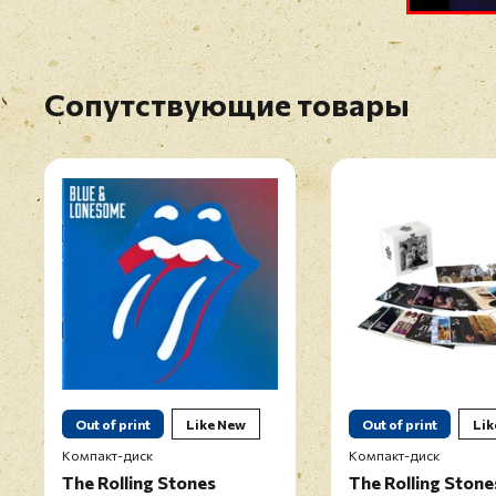
Сопутствующие товары
Out of print
Like New
Out of print
Lik
Компакт-диск
Компакт-диск
The Rolling Stones
The Rolling Stone