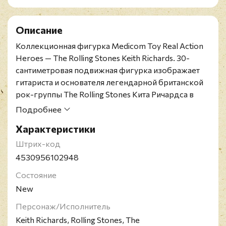
Описание
Коллекционная фигурка Medicom Toy Real Action
Heroes — The Rolling Stones Keith Richards. 30-
сантиметровая подвижная фигурка изображает
гитариста и основателя легендарной британской
рок-группы The Rolling Stones Кита Ричардса в
образе с легендарных концертных выступлений
Подробнее
1972 года.
Характеристики
Официальная лицензионная продукция. Фигурка
из пластика. Cуставы, туловище и шея фигурки
Штрих-код
подвижны - их можно поворачивать в разные
4530956102948
стороны. В комплект также входит гитара и
Состояние
постамент. Поставляется в фирменном боксе.
New
Коробка запечатана, но имеются следы износа.
Кит Ричардс - британский гитарист и автор песен
Персонаж/Исполнитель
группы The Rolling Stones вместе с Миком
Keith Richards, Rolling Stones, The