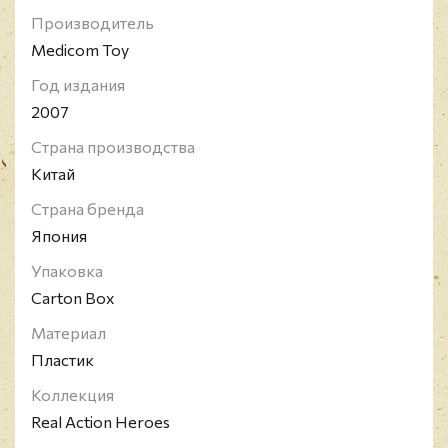
Джаггером. Авторитетный американский журнал
Производитель
Rolling Stone поместил его на 10-е место в списке
Medicom Toy
"100 величайших гитаристов всех времен" 2003
года. В обновленный список 2011 года Ричардс
Год издания
вошел под номером 4.
2007
Настоящий раритет! Фигурка давно снята с
производства!
Страна производства
Китай
Страна бренда
Япония
Упаковка
Carton Box
Материал
Пластик
Коллекция
Real Action Heroes