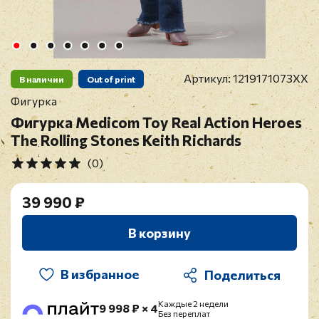
Артикул:
1219171073XX
В наличии
Out of print
Фигурка
Фигурка Medicom Toy Real Action Heroes
The Rolling Stones Keith Richards
(0)
39 990 ₽
В корзину
В избранное
Каждые 2 недели
9 998 ₽ × 4
Без переплат