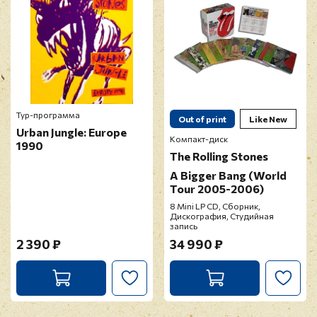
Тур-программа
Out of print
Like New
Urban Jungle: Europe
Компакт-диск
1990
The Rolling Stones
A Bigger Bang (World
Tour 2005-2006)
8 Mini LP CD, Сборник,
Дискография, Студийная
запись
2 390 ₽
34 990 ₽