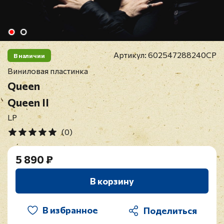
Артикул:
602547288240CP
В наличии
Виниловая пластинка
Queen
Queen II
LP
(0)
5 890 ₽
В корзину
В избранное