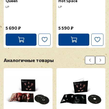
Queen
Hot Space
LP
LP
Прикрепить фото
5 690 ₽
5 590 ₽
Оставить отзыв
Перед публикацией отзывы проходят
модерацию
Аналогичные товары