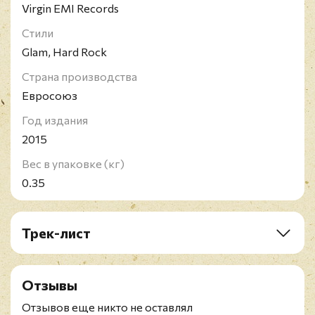
Virgin EMI Records
Стили
Glam, Hard Rock
Страна производства
Евросоюз
Год издания
2015
Вес в упаковке (кг)
0.35
Трек-лист
A1. Procession
A2. Father To Son
Отзывы
A3. White Queen (As It Began)
A4. Some Day One Day
Отзывов еще никто не оставлял