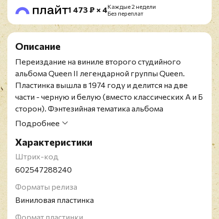
Каждые 2 недели
1 473 ₽ × 4
Без переплат
Описание
Переиздание на виниле второго студийного
альбома Queen II легендарной группы Queen.
Пластинка вышла в 1974 году и делится на две
части - черную и белую (вместо классических А и Б
сторон). Фэнтезийная тематика альбома
перекликается с творчеством Led Zeppelin тех лет.
Подробнее
Легендарная рок-группа из Великобритании
Характеристики
"Queen" была основана в 1970 году Роджером
Тэйлором и Брайаном Мэйем, к которым
Штрих-код
присоединились вокалист Фредди Меркьюри и
602547288240
бас-гитарист Джон Дикон. Успех пришел к Queen
Форматы релиза
в 1975 году с выходом альбома "A Night at The
Виниловая пластинка
Opera", который был уже четвертым в
дискографии коллектива и стал определяющим
Формат пластинки