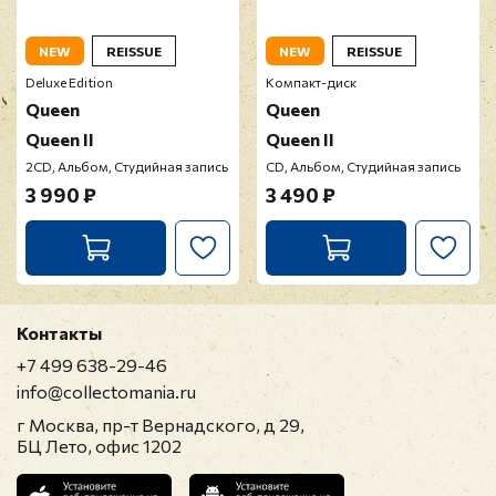
NEW
REISSUE
NEW
REISSUE
Deluxe Edition
Компакт-диск
Queen
Queen
Queen II
Queen II
2CD, Альбом, Студийная запись
CD, Альбом, Студийная запись
3 990 ₽
3 490 ₽
Контакты
+7 499 638-29-46
info@collectomania.ru
г Москва, пр-т Вернадского, д 29,
БЦ Лето, офис 1202