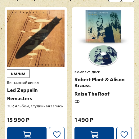
Перед публикацией отзывы проходят
модерацию
Компакт-диск
NM/NM
Robert Plant & Alison
Винтажный винил
Krauss
Led Zeppelin
Raise The Roof
Remasters
CD
3LP, Альбом, Студийная запись
15 990 ₽
1 490 ₽