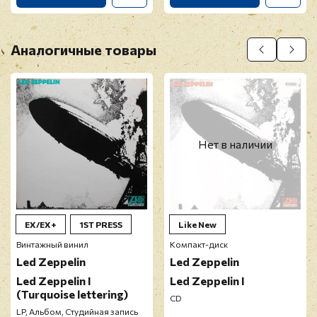
Аналогичные товары
Нет в наличии
EX/EX+
1ST PRESS
Like New
Винтажный винил
Компакт-диск
Led Zeppelin
Led Zeppelin
Led Zeppelin I
Led Zeppelin I
(Turquoise lettering)
CD
LP, Альбом, Студийная запись