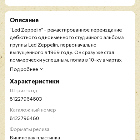
Описание
"Led Zeppelin" - ремастированное переиздание
дебютного одноименного студийного альбома
группы Led Zeppelin, первоначально
выпущенного в 1969 году. Он сразу же стал
коммерчески успешным, попав в 10-ку в чартах
альбомов в Великобритании и США.
Подробнее
Делюксовое расширенное издание представлено
Характеристики
на тройном 180-граммовом черном виниле и
содержит бонусный материал с концерта в
Штрих-код
Олимпии в Париже, записанный в октябре 1969
81227964603
года.
Каталожный номер
Открытый альбом. Конверт и винил в состоянии
8122796460
близком к идеальному.
Легендарная группа Led Zeppelin была основана в
Форматы релиза
1968 году в Лондоне и была признана одной из
Виниловая пластинка