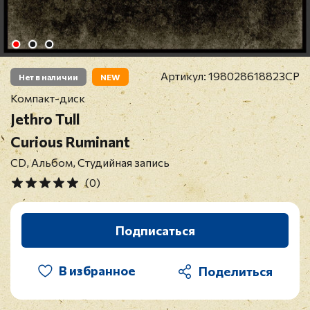
Артикул:
198028618823CP
Нет в наличии
NEW
Компакт-диск
Jethro Tull
Curious Ruminant
CD, Альбом, Студийная запись
(0)
Подписаться
В избранное