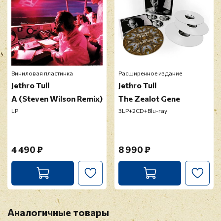
Отзыв
*
Виниловая пластинка
Расширенное издание
Jethro Tull
Jethro Tull
A (Steven Wilson Remix)
The Zealot Gene
LP
3LP+2CD+Blu-ray
Прикрепить фото
4 490 ₽
8 990 ₽
Оставить отзыв
Перед публикацией отзывы проходят
модерацию
Аналогичные товары