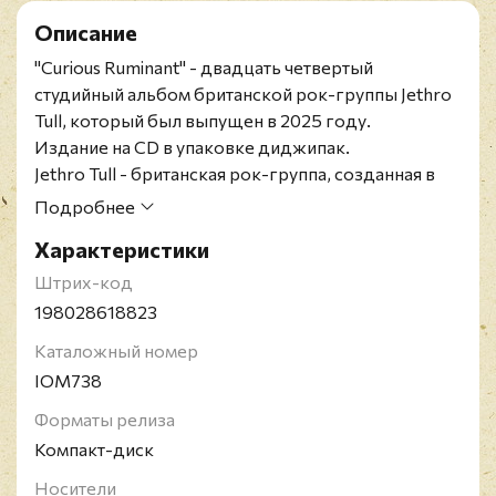
Описание
"Curious Ruminant" - двадцать четвертый
студийный альбом британской рок-группы Jethro
Tull, который был выпущен в 2025 году.
Издание на CD в упаковке диджипак.
Jethro Tull - британская рок-группа, созданная в
1967 году в городе Блэкпул. Группа названа в
Подробнее
честь английского агротехника и изобретателя
Характеристики
Джетро Талла, который прославился
изобретением усовершенствованной модели
Штрих-код
плуга-сеялки. Jethro Tull начинали с исполнения
198028618823
блюз-рока, но вскоре их музыка стала включать
Каталожный номер
влияние фолка, джаза и классической музыки.
IOM738
Форматы релиза
Компакт-диск
Носители