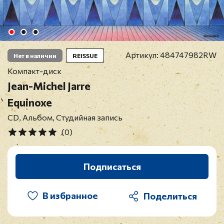
Артикул:
484747982RW
Нет в наличии
REISSUE
Компакт-диск
Jean-Michel Jarre
Equinoxe
CD, Альбом, Студийная запись
(0)
Подписаться
В избранное