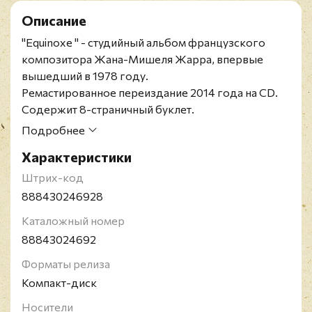
Описание
"
Equinoxe
" - студийный альбом французского
композитора Жана-Мишеля Жарра, впервые
вышедший в 1978 году.
Ремастированное переиздание 2014 года на CD.
Содержит 8-страничный буклет.
Жан-Мишель Жарр - французский композитор и
Подробнее
мультиинструменталист, который считается одним
Характеристики
из пионеров электронной музыки, а также
является автором и постановщиком грандиозных
Штрих-код
музыкально-световых шоу. Уже в 5 лет музыкант
888430246928
научился играть на фортепиано и гитаре.
Каталожный номер
Образование инструменталист получил в
88843024692
Парижской консерватории, после окончания
которой был гитаристом в различных парижских
Форматы релиза
группах. В 1972 году вышел его дебютный
Компакт-диск
альбом "Deserted Palace".
Носители