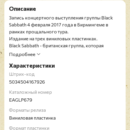
Описание
Запись концертного выступления группы Black
Sabbath 4 февраля 2017 года в Бирмингеме в
рамках прощального тура.
Издание на трех виниловых пластинках.
Black Sabbath - британская группа, которая
считается прародителем музыкального стиля
Подробнее
хэви-метал и оказавшая заметное влияние на
Характеристики
развитие рок-музыки. Коллектив группы
образовался в Великобритании в 1969 году. В
Штрих-код
оригинальный состав группы входили: вокалист -
5034504167926
Джон "Оззи" Осборн, гитарист - Тонни Айомми,
Каталожный номер
басист - Терри "Гизер" Батлер и барабанщик - Билл
EAGLP679
Уорд. Альбомы группы становились платиновыми
в США и неоднократно входили в первую десятку
Форматы релиза
в английских чартах.
Виниловая пластинка
Формат пластинки