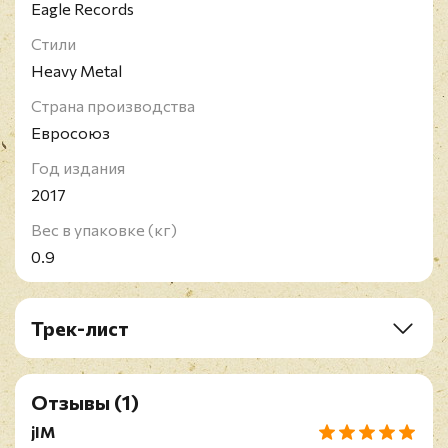
Eagle Records
Стили
Heavy Metal
Страна производства
Евросоюз
Год издания
2017
Вес в упаковке (кг)
0.9
Трек-лист
A1. Black Sabbath
A2. Fairies Wear Boots
Отзывы
(1)
A3. Under The Sun / Every Day Comes And Goes
B1. After Forever
jIM