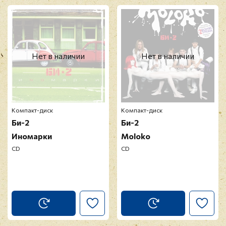
Прикрепить фото
Оставить отзыв
Нет в наличии
Нет в наличии
Перед публикацией отзывы проходят
модерацию
Компакт-диск
Компакт-диск
Би-2
Би-2
Иномарки
Moloko
CD
CD