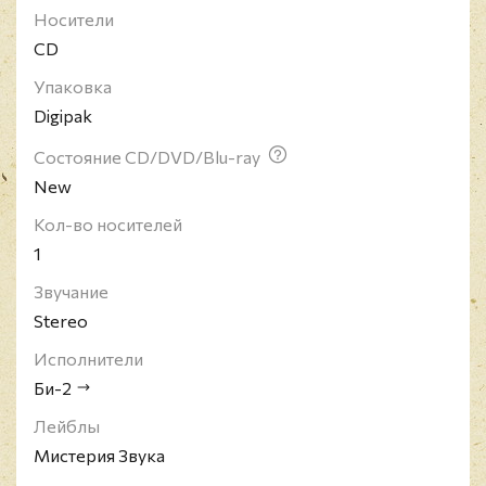
Носители
участники - Шура Би-2 (соло-гитара, вокал) и Лёва
CD
Би-2 (ведущий вокал, гитара, перкуссия). В состав
команды также входят: Андрей Звонков (гитары),
Упаковка
Макс Лакмус (бас-гитара), Борис Лифшиц
Digipak
(ударные, перкуссия) и Ян Николенко (бэк-вокал,
клавишные, флейта, перкуссия).
Состояние CD/DVD/Blu-ray
New
Кол-во носителей
1
Звучание
Stereo
Исполнители
Би-2
Лейблы
Мистерия Звука