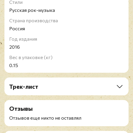
Стили
Русская рок-музыка
Страна производства
Россия
Год издания
2016
Вес в упаковке (кг)
0.15
Трек-лист
1. Её Глаза
2. Bowie
Отзывы
3. Девушки
4. Безвоздушная Тревога (featuring Т.
Отзывов еще никто не оставлял
Гвердцители)
5. До Утра (featuring Ю. Чичерина)