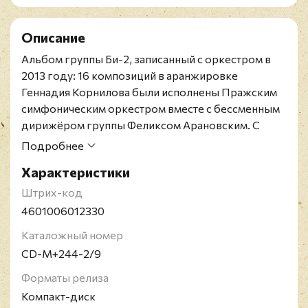
Описание
Альбом группы Би-2, записанный с оркестром в
2013 году: 16 композиций в аранжировке
Геннадия Корнилова были исполнены Пражским
симфоническим оркестром вместе с бессменным
дирижёром группы Феликсом Арановским. С
момента выхода первого альбома Би-2 с
Подробнее
Симфоническим оркестром МВД России прошло
Характеристики
три года, за это время в дискографии группы
накопилось достаточно студийного материала,
Штрих-код
чтобы можно было повторить интересный и, без
4601006012330
ложной скромности, невероятно успешный
Каталожный номер
творческий эксперимент - записать новую
CD-M+244-2/9
пластинку с оркестром.
Би-2 - российская альтернативная рок-группа
Форматы релиза
белорусского происхождения, образованная в
Компакт-диск
1988 году в Бобруйске. Основатели и бессменные