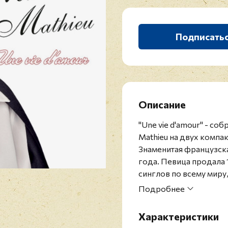
Подписать
Описание
"Une vie d'amour" - со
Mathieu на двух компа
Знаменитая французская
года. Певица продала
синглов по всему миру
долларов. Ее репертуар
Подробнее
французском, немецко
языках. В 1978 году Mi
Характеристики
национального символ