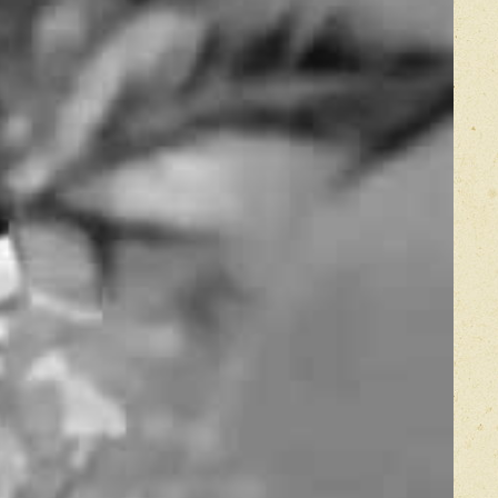
es
mais eu
coeur