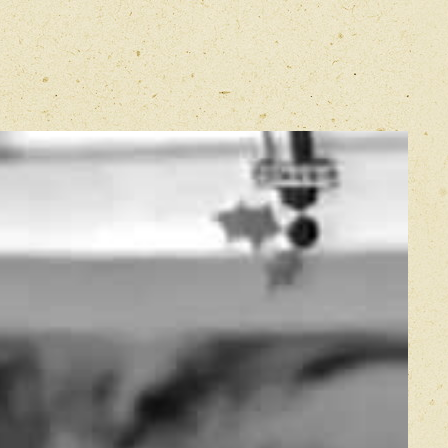
mps
E-mail
*
dire adieu
ntent avec moi
Прикрепить фото
ur
se
Оставить отзыв
s
икацией отзывы проходят модерацию
s sur terre