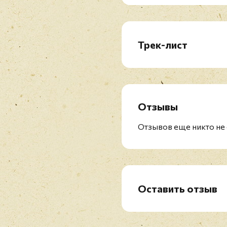
Трек-лист
CD1
1. Mon credo
2. Qu'elle est belle
3. Paris en colere
Отзывы
4. La derniere valse
5. La premiere étoile
Отзывов еще никто не 
6. Pardonne-moi ce capr
7. Pourquoi le monde es
8. Une histoire d'amour
9. Acropolis adieu
10. A quoi tu penses, dis
Оставить отзыв
11. En frappant dans nos
Рейтинг
*
12. La paloma adieu
13. Folle, folle, folleme