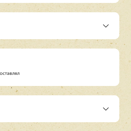
оставлял
ice d'enfant
t sans amour
 mains
nt heureuse