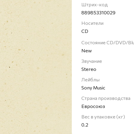
Штрих-код
889853310029
Носители
CD
Состояние CD/DVD/Bl
New
Звучание
Stereo
Лейблы
Sony Music
Страна производства
Евросоюз
Вес в упаковке (кг)
0.2