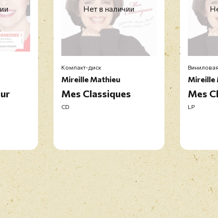
чии
Нет в наличии
Не
Компакт-диск
Виниловая
Mireille Mathieu
Mireille
ur
Mes Classiques
Mes Cl
CD
LP