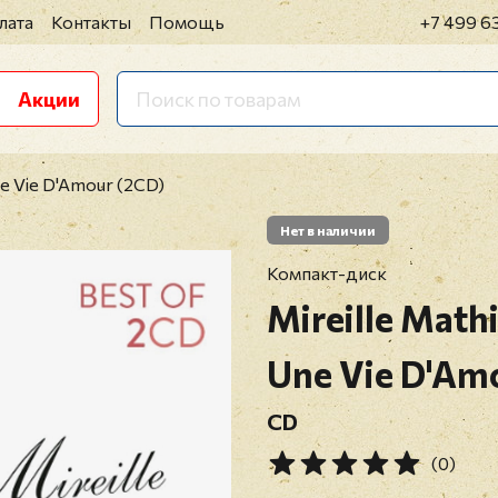
лата
Контакты
Помощь
+7 499 6
Акции
ne Vie D'Amour (2CD)
Нет в наличии
Компакт-диск
Mireille Math
Une Vie D'Am
CD
(0)