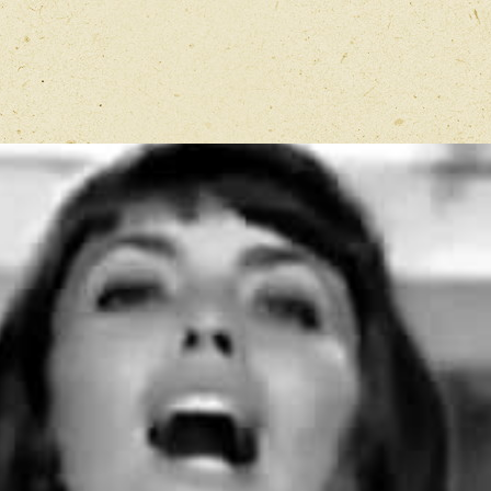
14. L'amour oublié le te
Имя
*
15. Un jour tu reviendras
16. On ne vit pas sans se 
17. Addio
18. Tous les enfants cha
Отзыв
*
19. Amour defendu
20. La valse a mimi
CD2
1. Mille colombes
2. A blue bayou
3. Santa maria de la mer
4. Je t'aime avec ma peau
5. Un dernier mot d'amo
6. Une femme amoureu
7. Bravo tu as gagne
8. Nous, comme des fou
9. Nos souvenirs
Перед публ
10. Trois milliards de gen