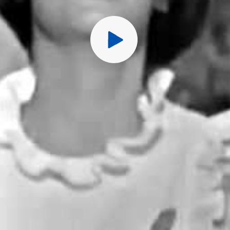
11. Chanter
12. Made in France
13. Après toi
14. Rencontres de femm
15. L'enfant que je n'ai ja
16. Marie média
17. Une place dans mon 
18. Une vie d'amour
19. Ce n'est rien
20. Prends le temps