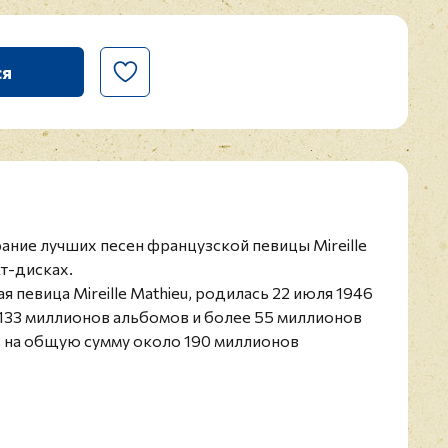
ся
брание лучших песен французской певицы Mireille
кт-дисках.
 певица Mireille Mathieu, родилась 22 июля 1946
 133 миллионов альбомов и более 55 миллионов
, на общую сумму около 190 миллионов
 состоит более чем из 1000 песен на
м, английском, испанском и многих других
reille Mathieu была избрана прототипом
а Франции - Марианны.