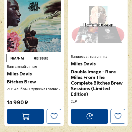
Нет в наличии
Виниловая пластинка
NM/NM
REISSUE
Miles Davis
Винтажный винил
Double Image - Rare
Miles Davis
Miles From The
Bitches Brew
Complete Bitches Brew
Sessions (Limited
2LP, Альбом, Студийная запись
Edition)
14 990 ₽
2LP