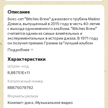
Описание
Бокс-сет "Bitches Brew" джазового трубача Майлз
Дэвиса, выпущенный в 2015 году в честь 40-летия
с выхода одноименного альбома. "Bitches Brew"
считается одним из самых влиятельных и
экспериментальных в истории джаза. В 1971 году
он получил премию Грэмми за "лучший альбом
большого джазового ансамбля". А в 2020 году
Подробнее
поднялся на 87-е место в списке "500 величайших
альбомов всех времен" по версии журнала Rolling
Характеристики
Stone.Подарочное издание содержит:CD 1: с
Штрих-код
переизданной версией "Bitches Brew"CD 2: с
альтернативными версиями и сингламиCD 3: c
8,88751E+11
живым концертом в музыкальном центре
Каталожный номер
Тэнглвуд/Беркшир, Ленокс, Массачусетс, 18
августа 1970 годаDVD с редкими кадрами
88875079792
концерта в Tivoli Koncertsal в Копенгагене в 1969
годуА также 44-страничную книгу с эссе Грега
Форматы релиза
Тейта, заметками Майкла Кускуны и Ричарда
Компакт-диск, Музыкальное видео
Зайделя, и интервью.Открытый бокс. Диджипак,