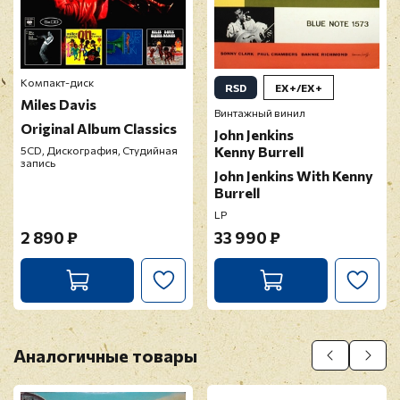
Компакт-диск
RSD
EX+/EX+
Miles Davis
Винтажный винил
Original Album Classics
John Jenkins
Kenny Burrell
5CD, Дискография, Студийная
запись
John Jenkins With Kenny
Burrell
LP
2 890 ₽
33 990 ₽
Аналогичные товары