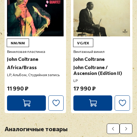
NM/NM
VG/EX
Виниловая пластинка
Винтажный винил
John Coltrane
John Coltrane
Africa/Brass
John Coltrane /
Ascension (Edition II)
LP, Альбом, Студийная запись
LP
11 990 ₽
17 990 ₽
Аналогичные товары