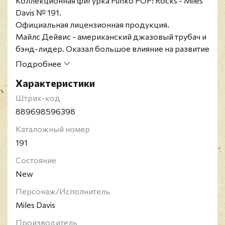
Коллекционная фигурка Funko POP! Rocks - Miles
Davis № 191.
Официальная лицензионная продукция.
Майлс Дейвис - американский джазовый трубач и
бэнд-лидер. Оказал большое влияние на развитие
музыки XX века, стоял у истоков таких
Подробнее
направлений, как cool jazz, modal jazz и fusion.
Характеристики
Также в заслуги Дейвису приписывают создание
оригинального стиля игры на трубе, который
Штрих-код
взяли на вооружение трубачи, играющие в стилях
889698596398
кул и бибоп.
Каталожный номер
191
Состояние
New
Персонаж/Исполнитель
Miles Davis
Производитель