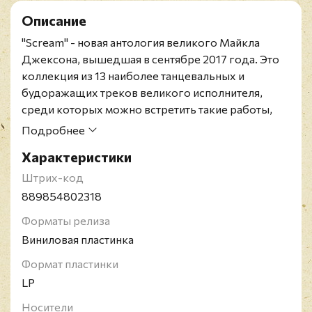
Описание
"Scream" - новая антология великого Майкла
Джексона, вышедшая в сентябре 2017 года. Это
коллекция из 13 наиболее танцевальных и
будоражащих треков великого исполнителя,
среди которых можно встретить такие работы,
как "Ghosts", "Torture", "Thriller" и "Dirty Diana".
Подробнее
Также в сборник вошел и абсолютно новый
Характеристики
бонус-трек "Blood on The Dance Floor X
Dangerous" - энергечный пятиминутный мэшап,
Штрих-код
созданный прославленным автором ремиксов The
889854802318
White Panda.
Форматы релиза
Специальное издание альбома на двойном
Виниловая пластинка
светящемся в темноте цветном виниле (Glow In
The Dark + Translucent Blue w/ Luminous Splatter).
Формат пластинки
Выбор треков на "Scream" отражает любовь
LP
Короля поп-музыки к осеннему сезону и его темам
Носители
- костюмам и перевоплощениям, свету и тьме,