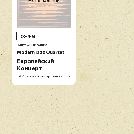
Нет в наличии
EX+/NM
Винтажный винил
Modern Jazz Quartet
Европейский
Концерт
LP, Альбом, Концертная запись