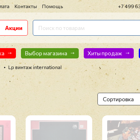
лата
Контакты
Помощь
+7 499 6
Акции
ка
Выбор магазина
Хиты продаж
3
Lp винтаж international