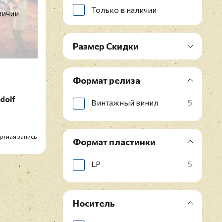
Только в наличии
личии
Размер Скидки
Формат релиза
udolf
Винтажный винил
5
ртная запись
Формат пластинки
LP
5
Носитель