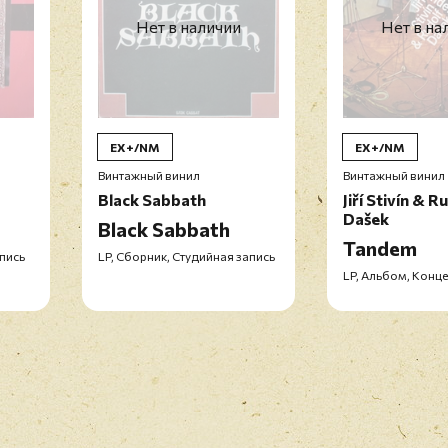
Нет в наличии
Нет в на
EX+/NM
EX+/NM
Винтажный винил
Винтажный винил
Black Sabbath
Jiří Stivín & R
Dašek
Black Sabbath
Tandem
апись
LP, Сборник, Студийная запись
LP, Альбом, Конце