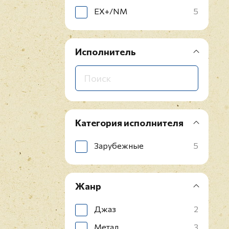
EX+/NM
5
Исполнитель
Категория исполнителя
Зарубежные
5
Жанр
Джаз
2
Метал
3