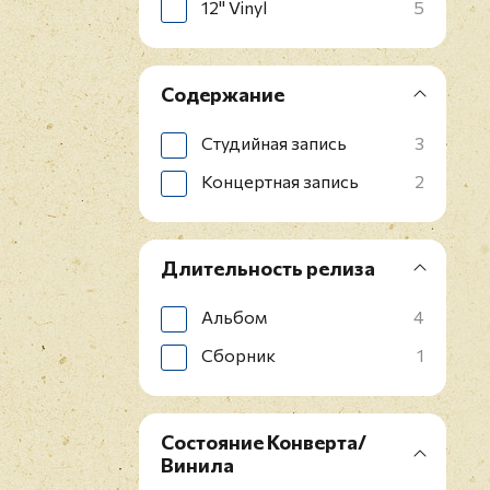
12" Vinyl
5
Содержание
Студийная запись
3
Концертная запись
2
Длительность релиза
Альбом
4
Сборник
1
Состояние Конверта/
Винила