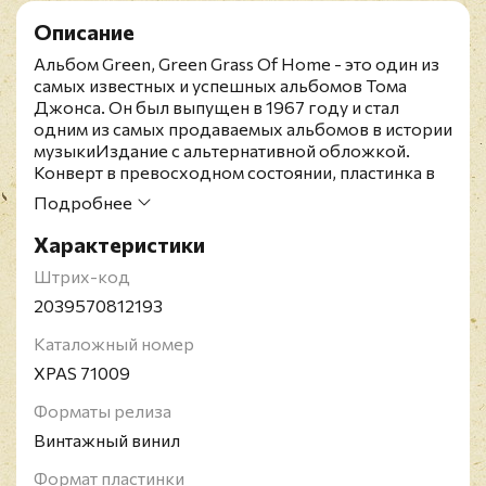
Описание
Альбом Green, Green Grass Of Home - это один из
самых известных и успешных альбомов Тома
Джонса. Он был выпущен в 1967 году и стал
одним из самых продаваемых альбомов в истории
музыкиИздание с альтернативной обложкой.
Конверт в превосходном состоянии, пластинка в
состоянии близком к идеальному.Tom Jones -
Подробнее
британский эстрадный певец, песни которого
принесли ему в середине 60-х годов широкую
Характеристики
популярность. К концу 1980-х гг. было продано
Штрих-код
уже боле 100 миллионов пластинок. В 1999 г. -
Лучший певец года и стал кавалером ордена
2039570812193
Британской империи. Вначале 2000-х получил из
Каталожный номер
рук королевы Соединенного Королевства Орден
Британской Империи за заслуги перед
XPAS 71009
государством.
Форматы релиза
Винтажный винил
Формат пластинки