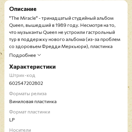
Описание
"The Miracle" - тринадцатый студийный альбом
Queen, вышедший в 1989 году. Несмотря на то,
что музыканты Queen не устроили гастрольный
тур в поддержку нового альбома (из-за проблем
со здоровьем Фредди Меркьюри), пластинка
добилась немалого успеха, возглавив хит-парады
Подробнее
Великобритании, Западной Германии и
Характеристики
Швейцарии. В США "The Miracle" занял 28 строчку
в чарте Billboard 200.
Штрих-код
Ремастированное переиздание 2015 года на
602547202802
чёрном 180-гр виниле. Мастеринг на половинной
Форматы релиза
скорости сделан в студии на Эбби Роуд.
Виниловая пластинка
Queen - британская рок-группа, основанная в
Лондоне в 1970 году. Состав группы: Роджер
Формат пластинки
Тэйлор (ударные, вокал) и Брайан Мэй (гитара,
LP
вокал), Фредди Меркьюри (вокал, клавишные) и
Носители
Джон Дикон (бас-гитара). Успех к Queen в