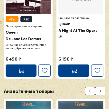
Виниловая пластинка
NEW
RSD
Queen
Лимитированное издание
A Night At The Opera
Queen
LP
De Lane Lea Demos
LP, Мини-альбом, Студийная
запись, Архивная запись
6 490 ₽
6 190 ₽
Аналогичные товары