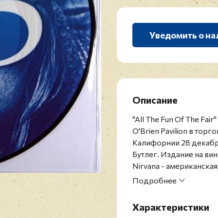
Уведомить о на
Описание
"All The Fun Of The Fai
O'Brien Pavilion в то
Калифорнии 28 декабря
Бутлег. Издание на вин
Nirvana - американская
вокалистом Куртом Ко
Подробнее
пришёл в 1991 году с вы
этого группа приобрел
Характеристики
существования (коллек