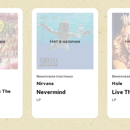
чии
Нет в наличии
Не
Виниловая пластинка
Виниловая
Nirvana
Hole
: The
Nevermind
Live T
s
LP
LP