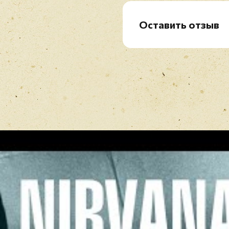
B4. Lithium
B5. Territorial Pissings
Оставить отзыв
Рейтинг
*
Имя
*
Отзыв
*