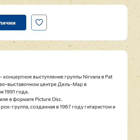
личии
r" - концертное выступление группы Nirvana в Pat
ргово-выставочном центре Дель-Мар в
 1991 года.
иле в формате Picture Disc.
 рок-группа, созданная в 1987 году гитаристом и
бейном и басистом Кристом Новоселичем. Успех
пуском песни "Smells Like Teen Spirit", после
а культовый статус. За недолгое время
тив распался в 1994 году после смерти Курта