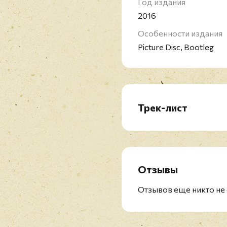
Год издания
2016
Особенности издания
Picture Disc, Bootleg
Трек-лист
A1. Intro
A2. Drain You
A3. Aneurysm
A4. School
Отзывы
A5. Floyd The Barber
A6. Smells Like Teen Spir
Отзывов еще никто не 
B1. About A Girl
B2. Breed
B3. Come As You Are