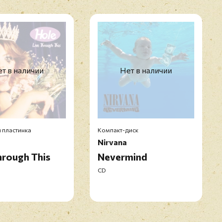
т в наличии
Нет в наличии
 пластинка
Компакт-диск
Nirvana
hrough This
Nevermind
CD