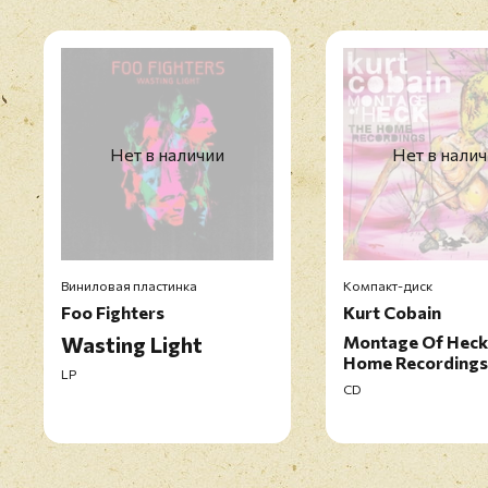
Нет в наличии
Нет в нали
Виниловая пластинка
Компакт-диск
Foo Fighters
Kurt Cobain
Wasting Light
Montage Of Heck
Home Recording
LP
CD