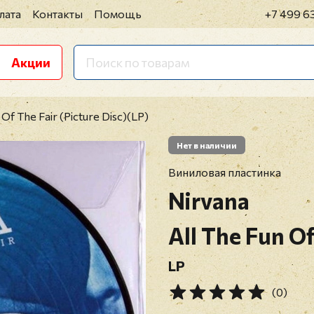
лата
Контакты
Помощь
+7 499 6
Акции
 Of The Fair (Picture Disc)(LP)
Нет в наличии
Виниловая пластинка
Nirvana
All The Fun Of
LP
(0)