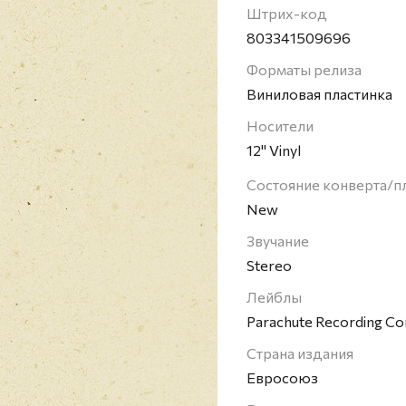
Кобейна) команда выпу
Штрих-код
также несколько сбор
803341509696
миллионов копий.
Форматы релиза
Виниловая пластинка
Носители
12" Vinyl
Состояние конверта/п
New
Звучание
Stereo
Лейблы
Parachute Recording C
Страна издания
Евросоюз