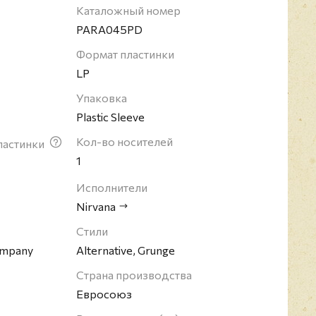
стила 3 студийных и 3 концертных альбома, а
Каталожный номер
ников. Общий тираж пластинок перевалил за 50
PARA045PD
Формат пластинки
LP
Упаковка
Plastic Sleeve
Кол-во носителей
ластинки
1
Исполнители
Nirvana
Стили
ompany
Alternative, Grunge
Страна производства
Евросоюз