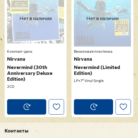
E-mail
*
Нет в наличии
Нет в наличии
Отзыв
*
Компакт-диск
Виниловая пластинка
Nirvana
Nirvana
Nevermind (30th
Nevermind (Limited
Anniversary Deluxe
Edition)
Edition)
LP+7" Vinyl Single
2CD
Прикрепить фото
Оставить отзыв
Перед публикацией отзывы проходят
Контакты
модерацию