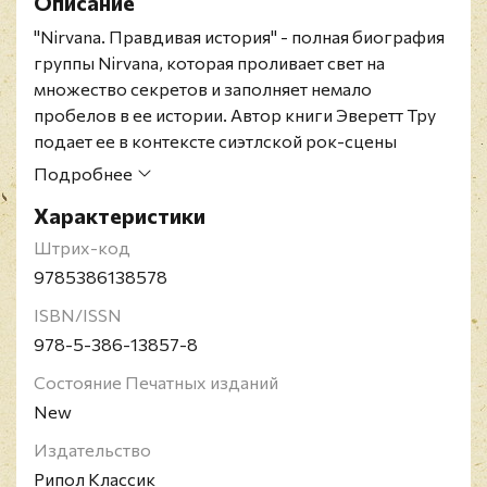
Описание
"Nirvana. Правдивая история" - полная биография
группы Nirvana, которая проливает свет на
множество секретов и заполняет немало
пробелов в ее истории. Автор книги Эверетт Тру
подает ее в контексте сиэтлской рок-сцены
времен зарождения гранжа.
Подробнее
Издание на русском языке.
Характеристики
Эверетт Тру - британский музыкальный критик,
писатель, музыкант и помощник редактора
Штрих-код
старейшего британского музыкального издания
9785386138578
Melody Maker. После знакомства с творчеством
ISBN/ISSN
американской группы The Residents собрал свою
978-5-386-13857-8
первую рок-группу ещё в школе. На всём
протяжении своей карьеры зачастую
Состояние Печатных изданий
записывается и публикуется под псевдонимом
New
"The Legend!" ("Легенда").
Издательство
Рипол Классик