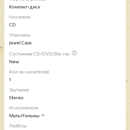
Фёдоров, Ю. Цалер, группа записывает дебютный
Компакт-диск
альбом "МультFильмы". Альбом заложил брит-
Носители
поповый стиль звучания группы, который
CD
проявился на следующих работах "StereoSignal"
(сингл, 2000), "Суперприз" (2002), а также
Упаковка
"Витамины" (2002), который был записан в студии
Jewel Case
"Нашего радио" за один день 12 июля 2002.
Издание снято с производства.
Состояние CD/DVD/Blu-ray
New
Кол-во носителей
1
Звучание
Stereo
Исполнители
МультFильмы
Лейблы