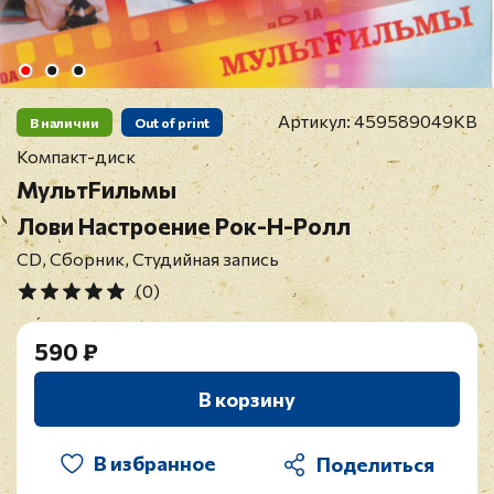
Артикул:
459589049KB
В наличии
Out of print
Компакт-диск
МультFильмы
Лови Настроение Рок-Н-Ролл
CD, Сборник, Студийная запись
(0)
590 ₽
В корзину
В избранное