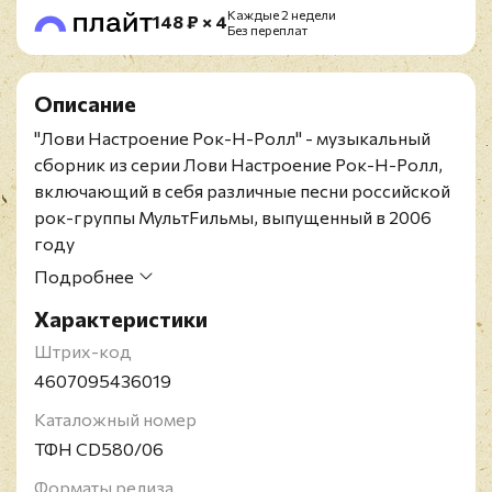
Каждые 2 недели
148 ₽ × 4
Без переплат
Описание
"Лови Настроение Рок-Н-Ролл" - музыкальный
сборник из серии Лови Настроение Рок-Н-Ролл,
включающий в себя различные песни российской
рок-группы МультFильмы, выпущенный в 2006
году
Издание на CD. Содержит один бонусный
Подробнее
видеоклип и фотографии группы.
Характеристики
МультFильмы - российская рок-группа. Автор
песен, лидер и вокалист группы - Егор Тимофеев.
Штрих-код
Группа была образована студентом
4607095436019
педагогического института им. Герцена Егором
Каталожный номер
Тимофеевым в 1998 году из проекта
ТФН CD580/06
"Глубоководные чудеса". В 1998-2000 годах при
помощи ряда известных музыкантов, таких как К.
Форматы релиза