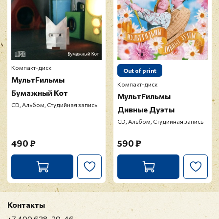
Компакт-диск
Out of print
МультFильмы
Компакт-диск
Бумажный Кот
МультFильмы
CD, Альбом, Студийная запись
Дивные Дуэты
CD, Альбом, Студийная запись
490 ₽
590 ₽
Контакты
+7 499 638-29-46