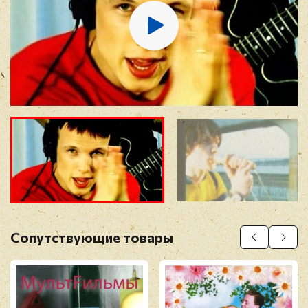
16. Февраль
17. Город
18. Бред Питт (Bonus Video)
Отзыв
*
Прикрепить фото
Оставить отзыв
Сопутствующие товары
Перед публикацией отзывы проходят
модерацию