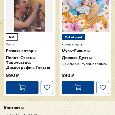
NM
Out of print
Книга
Компакт-диск
Разные авторы
МультFильмы
Пилот: Статьи.
Дивные Дуэты
Творчество.
CD, Альбом, Студийная запись
Дискография. Тексты
990 ₽
590 ₽
Контакты
+7 499 638-29-46