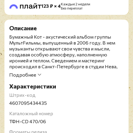
Каждые 2 недели
123 ₽ × 4
Без переплат
Описание
Бумажный Кот - акустический альбом группы
МультFильмы, выпущенный в 2006 году. В нем
музыканты открывают свои чувства и мысли,
создавая особую атмосферу, наполненную
иронией и теплом. Сведением и мастеринг
происходил в Санкт-Петербурге в студии Нева,
где также записывались предыдущие работы
Подробнее
коллектива, а также Пилот, Ленинград, Король и
Шут и многие другие.Издание представлено на
Характеристики
CD и включает 4-страничный буклет.МультFильмы
Штрих-код
- российская рок-группа. Автор песен, лидер и
вокалист группы - Егор Тимофеев. Группа была
4607095434435
образована студентом педагогического института
Каталожный номер
им. Герцена Егором Тимофеевым в 1998 году из
проекта "Глубоководные чудеса". В 1998-2000
ТФН-CD 470/06
годах при помощи ряда известных музыкантов,
таких как К. Фёдоров, Ю. Цалер, группа
Форматы релиза