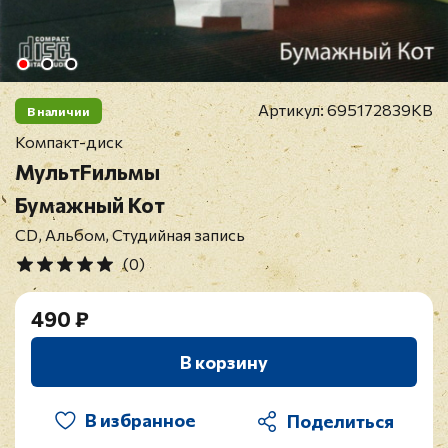
Артикул:
695172839KB
В наличии
Компакт-диск
МультFильмы
Бумажный Кот
CD, Альбом, Студийная запись
(0)
490 ₽
В корзину
В избранное