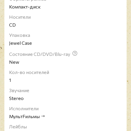
записывает дебютный альбом "МультFильмы".
Компакт-диск
Альбом заложил брит-поповый стиль звучания
группы, который проявился на следующих
Носители
работах "StereoSignal" (сингл, 2000), "Суперприз"
CD
(2002), а также "Витамины" (2002), который был
записан в студии "Нашего радио" за один день 12
Упаковка
июля 2002.
Jewel Case
Состояние CD/DVD/Blu-ray
New
Кол-во носителей
1
Звучание
Stereo
Исполнители
МультFильмы
Лейблы