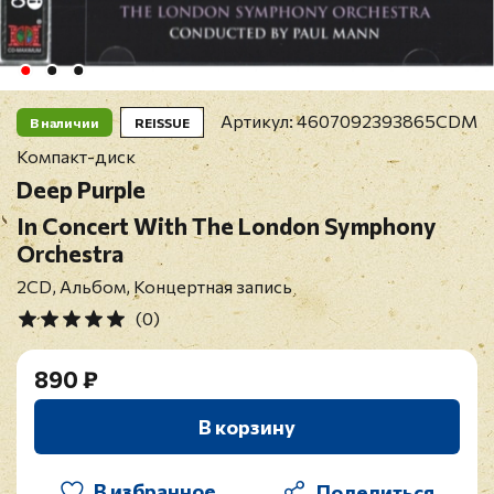
Артикул:
4607092393865CDM
В наличии
REISSUE
Компакт-диск
Deep Purple
In Concert With The London Symphony
Orchestra
2CD, Альбом, Концертная запись
(0)
890 ₽
В корзину
В избранное