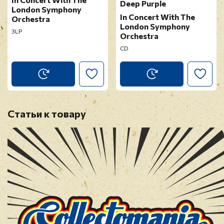
Deep Purple
London Symphony
In Concert With The
Orchestra
London Symphony
3LP
Orchestra
CD
Статьи к товару