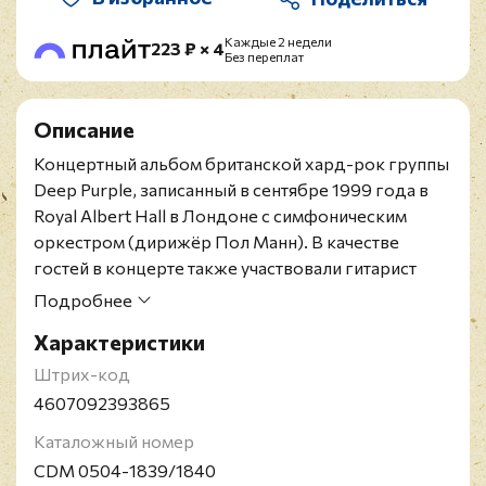
Каждые 2 недели
223 ₽ × 4
Без переплат
Описание
Концертный альбом британской хард-рок группы
Deep Purple, записанный в сентябре 1999 года в
Royal Albert Hall в Лондоне с симфоническим
оркестром (дирижёр Пол Манн). В качестве
гостей в концерте также участвовали гитарист
Миллер Андерсон, певица Сэм Браун, пианист
Подробнее
Эдди Хардин, вокалист Ронни Джеймс Дио,
Характеристики
участники Deep Purple разных лет: Роджер
Гловер, Стив Морс и Иан Пэйс.
Штрих-код
Издание на двух CD с информационной полоской.
4607092393865
Deep Purple - британская рок-группа,
Каталожный номер
образованная в феврале 1968 года в Хартфорде,
CDM 0504-1839/1840
Англия, и считающаяся одной из самых заметных и