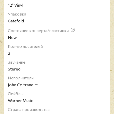
12" Vinyl
Армстронгом является наиболее значительной
фигурой в истории джаза, оказавшей влияние как
Упаковка
на современных джазовых музыкантов, так и на
Gatefold
школу импровизации в целом. В 1940-е годы
оставался относительно неизвестным и играл в
Состояние конверта/пластинки
различных оркестрах. В 1955 году он
New
присоединяется к коллективу Майлза Дэвиса.
Кол-во носителей
Когда Колтрейн решил уйти из квинтета, Дэвис -
2
по условиям контракта с одной из
звукозаписывающих компаний - в срочном
Звучание
порядке дописывает с ним в 1956-1957 годах
Stereo
альбомы "Relaxin’" (1956), "Cookin’" (1957),
Исполнители
"Steamin’" (1961) и "Workin’" (1959). К концу 50-х и
к началу 60-х годов Колтрейн создаёт наиболее
John Coltrane
значимые для наследия джаза альбомы ("A Love
Лейблы
Supreme", "Coltrane Jazz", "Giant Steps"),
Warner Music
являющиеся, по сути, хрестоматией для основ
изучения джазовой импровизации. В 1960-е
Страна производства