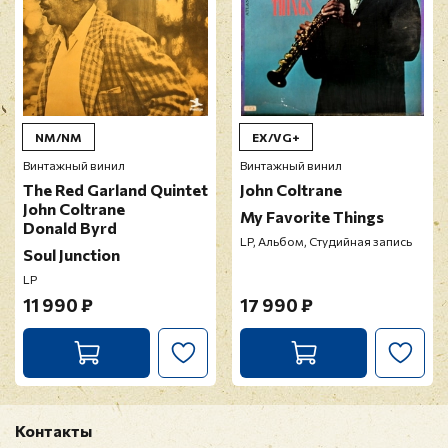
Оставить отзыв
Перед публикацией отзывы проходят
модерацию
NM/NM
EX/VG+
Винтажный винил
Винтажный винил
The Red Garland Quintet
John Coltrane
John Coltrane
My Favorite Things
Donald Byrd
LP, Альбом, Студийная запись
Soul Junction
LP
11 990 ₽
17 990 ₽
Контакты