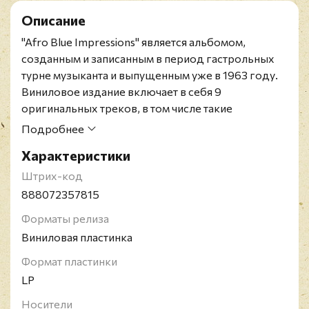
Описание
"Afro Blue Impressions" является альбомом,
созданным и записанным в период гастрольных
турне музыканта и выпущенным уже в 1963 году.
Виниловое издание включает в себя 9
оригинальных треков, в том числе такие
знаменитые произведения, как: "Lonnie's Lament",
Подробнее
"My Favorite Things" и "Impressions".
Характеристики
Джон Колтрейн, более известный как Trane - один
из знаменитых американских джазовых
Штрих-код
саксофонистов и композиторов того времени. Из
888072357815
под его пера вышло множество знаменитых
Форматы релиза
композиций. Но все свои самые известные
Виниловая пластинка
награды музыкант получил уже посмертно, в том
числе и Пулитцеровскою премию в 2007 году.
Формат пластинки
LP
Носители