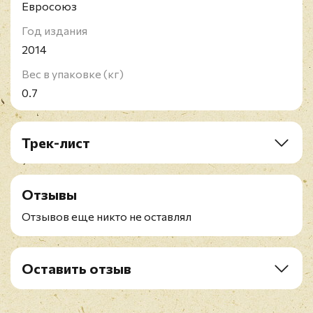
Евросоюз
Год издания
2014
Вес в упаковке (кг)
0.7
Трек-лист
A1. Lonnie's Lament
A2. Naima
Отзывы
A3. Chasin' The Trane
B1. My Favorite Things
Отзывов еще никто не оставлял
C1. Afro Blue
C2. Cousin Mary
C3. I Want To Talk About You
Оставить отзыв
D1. Spiritual
Рейтинг
*
D2. Impressions