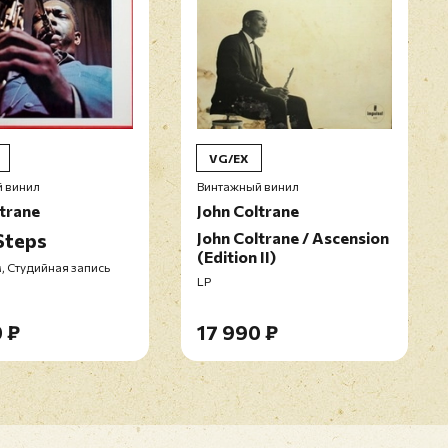
VG/EX
 винил
Винтажный винил
ltrane
John Coltrane
Steps
John Coltrane / Ascension
(Edition II)
, Студийная запись
LP
 ₽
17 990 ₽