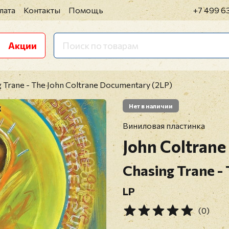
лата
Контакты
Помощь
+7 499 6
Акции
g Trane - The John Coltrane Documentary (2LP)
Нет в наличии
Виниловая пластинка
John Coltrane
Chasing Trane -
LP
(0)