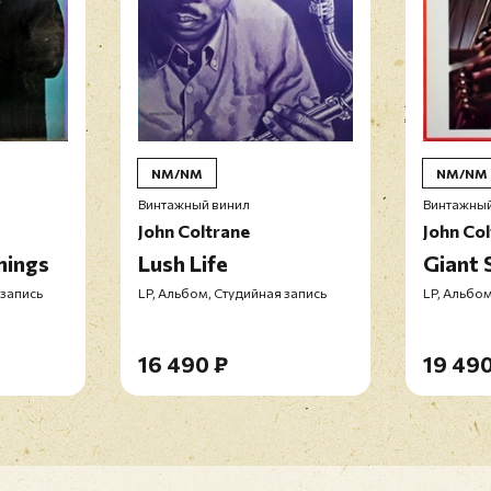
NM/NM
NM/NM
Винтажный винил
Винтажный
John Coltrane
John Co
hings
Lush Life
Giant 
 запись
LP, Альбом, Студийная запись
LP, Альбом
16 490 ₽
19 490