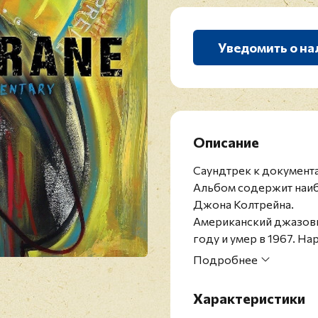
Уведомить о на
Описание
Cаундтрек к документ
Альбом содержит наиб
Джона Колтрейна.
Американский джазовы
году и умер в 1967. Н
Чарли Паркером и Луи
Подробнее
влиятельным джазменом
величайших саксофонис
Характеристики
Причислен к лику свят