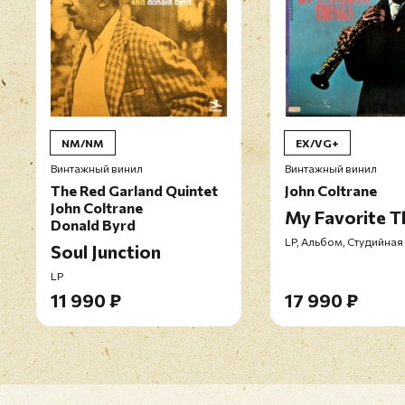
NM/NM
EX/VG+
Винтажный винил
Винтажный винил
The Red Garland Quintet
John Coltrane
John Coltrane
My Favorite T
Donald Byrd
LP, Альбом, Студийная
Soul Junction
LP
11 990 ₽
17 990 ₽