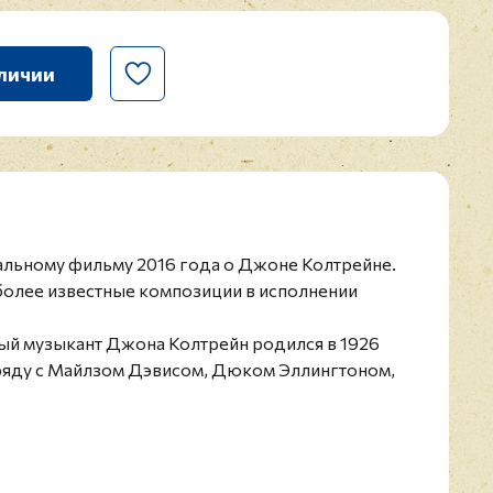
личии
альному фильму 2016 года о Джоне Колтрейне.
олее известные композиции в исполнении
й музыкант Джона Колтрейн родился в 1926
аряду с Майлзом Дэвисом, Дюком Эллингтоном,
 Армстронгом, Колтрейна считают самым
 XX века. Музыкант входит в список "100
тов" по версии журнала DigitalDreamDoor.
ых в африканской православной церкви.