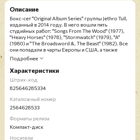
Описание
Бокс-сет "Original Album Series" группы Jethro Tull,
изданный в 2014 году. В него вошли пять
студийных работ: "Songs From The Wood" (1977),
"Heavy Horses" (1978), "Stormwatch" (1979), "A"
(1980) и "The Broadsword &, The Beast" (1982). Все
они попадали в чарты Европы и США, а также
получали золотую сертификацию. "Songs from the
Подробнее
Wood", "Heavy Horses" и "Stormwatch" считаются
фолк-роковыми релизами, выпущенные группой
Характеристики
в конце 1970-х годов. В то время как "A" был
Штрих-код
отходом от предыдущих работ Талла, приняв
больше электронного рок-звучания с
825646285334
интенсивным использованием синтезаторов. Он
Каталожный номер
стал первым альбомом Tull, выпущенным после
больших изменений в составе, в результате
2564628533
которых барабанщик Барри "Барримор" Барлоу и
клавишники Джон Эван и Ди Палмер покинули
Форматы релиза
группу в 1980 году. Четырнадцатый альбом "The
Компакт-диск
Broadsword and the Beast" был единственным
релизом коллектива, спродюсированный Полом
Носители