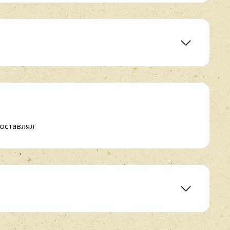
n On Broadway
f 1974
 Lifeless Packaging
оставлял
 Doors
ernatural Anaesthetist