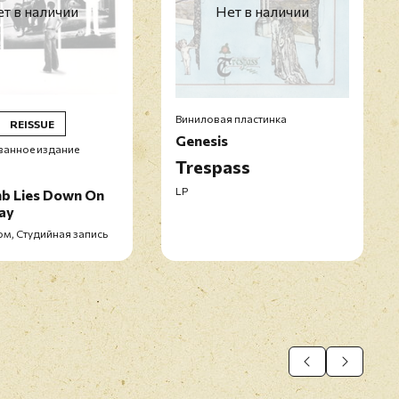
т в наличии
Нет в наличии
Виниловая пластинка
REISSUE
Genesis
анное издание
Trespass
LP
b Lies Down On
ay
ом, Студийная запись