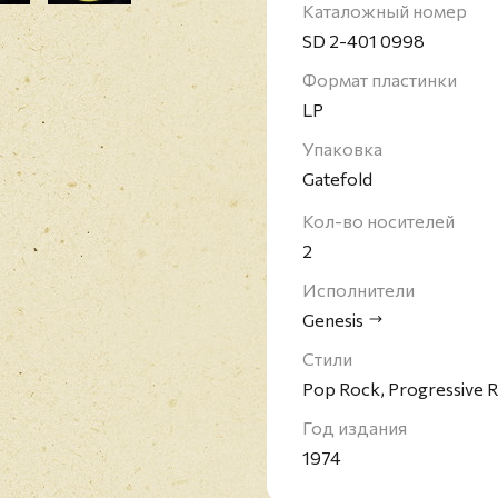
получала награды Грэм
Каталожный номер
альбомов и вошла по э
SD 2-401 0998
известные участники, 
Формат пластинки
сольные карьеры. Груп
LP
перемена произошла в 
основным вокалистом 
Упаковка
записью последнего на
Gatefold
All Stations Коллинза 
Кол-во носителей
неуспехом этого альбо
года Коллинз, Резерф
2
концертного тура "Turn 
Исполнители
Genesis
Стили
Pop Rock, Progressive 
Год издания
1974