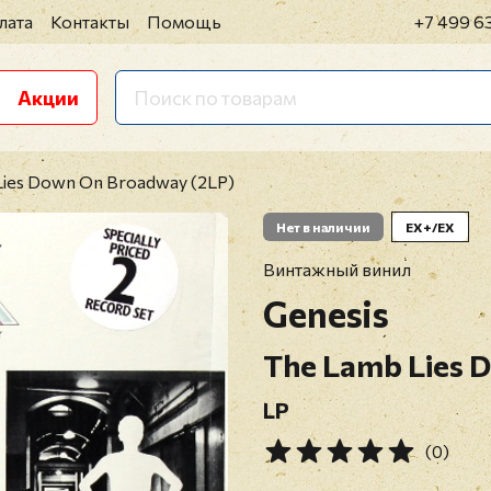
лата
Контакты
Помощь
+7 499 6
Акции
 Lies Down On Broadway (2LP)
Нет в наличии
EX+/EX
Винтажный винил
Genesis
The Lamb Lies 
LP
(0)