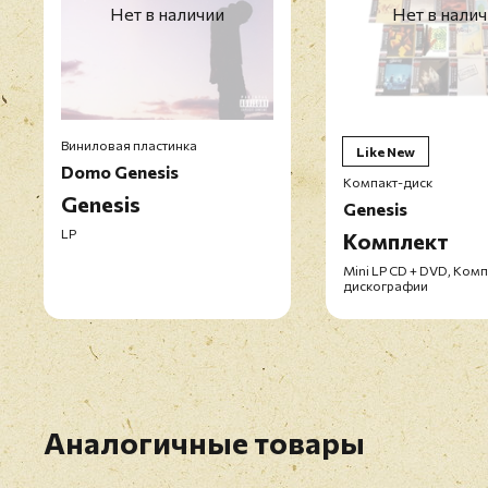
Нет в наличии
Нет в нали
Виниловая пластинка
Like New
Domo Genesis
Компакт-диск
Genesis
Genesis
LP
Комплект
Mini LP CD + DVD, Ком
дискографии
Аналогичные товары