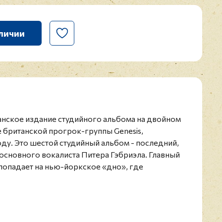
личии
нское издание студийного альбома на двойном
 британской прогрок-группы Genesis,
ду. Это шестой студийный альбом - последний,
 основного вокалиста Питера Гэбриэла. Главный
 попадает на нью-йоркское «дно», где
ожным соблазнам.
ичном состоянии.
ок-группа, созданная в 1967 году и
ально к движению прогрессивного рока. Группа