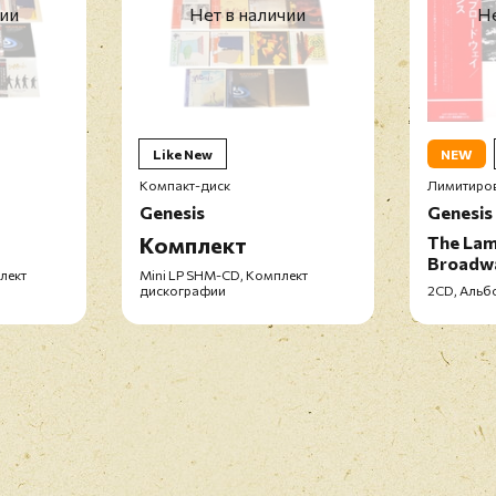
чии
Нет в наличии
Не
Like New
NEW
Компакт-диск
Лимитиров
Genesis
Genesis
Комплект
The Lam
Broadw
плект
Mini LP SHM-CD, Комплект
дискографии
2CD, Альб