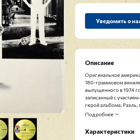
Уведомить о на
Описание
Оригинальное америка
180-граммовом виниле
выпущенного в 1974 го
записанный с участием
герой альбома, Раэль,
подвергается всевозм
Подробнее
Конверт и винил в отл
Genesis - британская р
Характеристики
принадлежавшая изнач