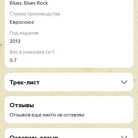
Blues, Blues Rock
Страна производства
Евросоюз
Год издания
2013
Вес в упаковке (кг)
0.7
Трек-лист
A1. My Father's Eyes
A2. River Of Tears
Отзывы
A3. Pilgrim
B1. Broken Hearted
Отзывов еще никто не оставлял
B2. One Chance
B3. Circus
C1. Going Down Slow
Оставить отзыв