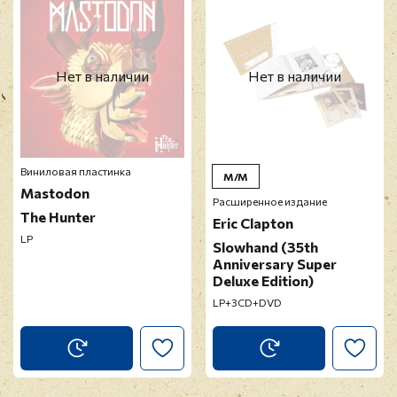
Прикрепить фото
Оставить отзыв
Нет в наличии
Нет в наличии
Перед публикацией отзывы проходят
модерацию
Виниловая пластинка
M/M
Mastodon
Расширенное издание
The Hunter
Eric Clapton
LP
Slowhand (35th
Anniversary Super
Deluxe Edition)
LP+3CD+DVD