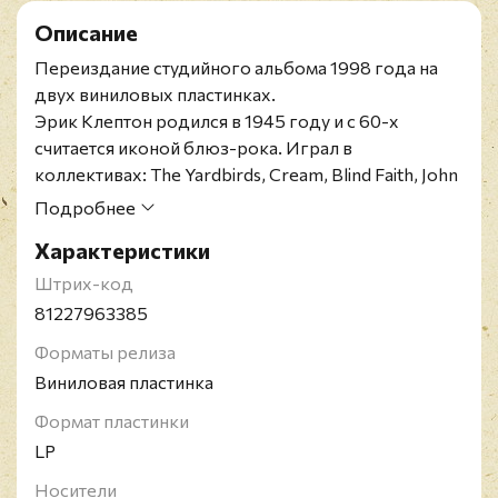
Описание
Переиздание студийного альбома 1998 года на
двух виниловых пластинках.
Эрик Клептон родился в 1945 году и с 60-х
считается иконой блюз-рока. Играл в
коллективах: The Yardbirds, Cream, Blind Faith, John
Mayall's Bluesbreakers, Derek And The Dominos а
Подробнее
также успешно выступал сольно по всему миру.
Характеристики
Является кавалером Ордена Британской империи.
Штрих-код
81227963385
Форматы релиза
Виниловая пластинка
Формат пластинки
LP
Носители