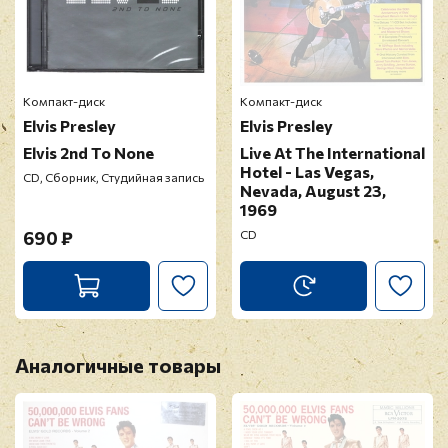
18. Hard Headed Woman
19. Got A Lot O' Livin' To Do!
Отзыв
*
20. (There'll Be) Peace In The Valley (For Me)
Компакт-диск
Компакт-диск
Elvis Presley
Elvis Presley
Elvis 2nd To None
Live At The International
Hotel - Las Vegas,
CD, Сборник, Студийная запись
Nevada, August 23,
1969
Прикрепить фото
690 ₽
CD
Оставить отзыв
Перед публикацией отзывы проходят
Аналогичные товары
модерацию