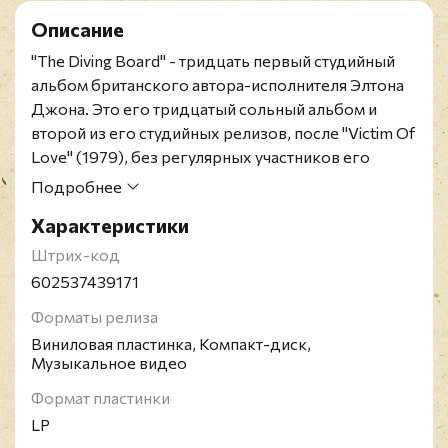
Описание
"The Diving Board" - тридцать первый студийный
альбом британского автора-исполнителя Элтона
Джона. Это его тридцатый сольный альбом и
второй из его студийных релизов, после "Victim Of
Love" (1979), без регулярных участников его
группы, а также первый, где все фортепианные
Подробнее
партии исполняет сам Элтон Джон. Как и
Характеристики
предыдущий альбом Элтона, "The Diving Board"
был записан в 2012 году в Лос-Анджелесе на
Штрих-код
студии Ти-Боуна Бёрнетта. Релиз альбома
602537439171
многократно откладывался по причинам,
Форматы релиза
связанным с рекламой; один раз его даже
Виниловая пластинка, Компакт-диск,
переименовали в "Voyeur" (название другого
Музыкальное видео
трека), но уже через месяц вернули прежнее
название. В итоге "The Diving Board" вышел 13
Формат пластинки
сентября 2013 г.
LP
Ограниченное издание с индивидуальным