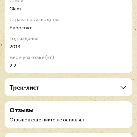
Стили
Glam
Страна производства
Евросоюз
Год издания
2013
Вес в упаковке (кг)
2.2
Трек-лист
LP1-2:
A1. Oceans Away
Отзывы
A2. Oscar Wilde Gets Out
A3. A Town Called Jubilee
Отзывов еще никто не оставлял
B1. The Ballad Of Blind Tom
B2. Dream # 1