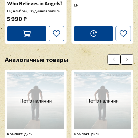
Who Believes in Angels?
5. Behind "The Diving Board" With Elton John
LP
LP, Альбом, Студийная запись
6. End Credits
5 990 ₽
Аналогичные товары
Нет в наличии
Нет в наличии
Компакт-диск
Компакт-диск