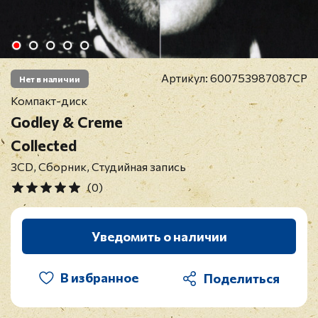
Артикул:
600753987087CP
Нет в наличии
Компакт-диск
Godley & Creme
Collected
3CD, Сборник, Студийная запись
(0)
Уведомить о наличии
В избранное