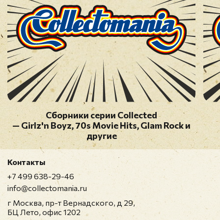
12. 10cc - Rubber Bullets
13. 10cc - The Dean And I
14. 10cc - Hotel
15. 10cc - The Worst Band In The World
16. 10cc - Life Is A Minestrone
17. 10cc - Good News
18. 10cc - I Wanna Rule The World
19. 10cc - Head Room
Cборники серии Collected
— Girlz'n Boyz, 70s Movie Hits, Glam Rock и
другие
Контакты
+7 499 638-29-46
info@collectomania.ru
г Москва, пр-т Вернадского, д 29,
БЦ Лето, офис 1202