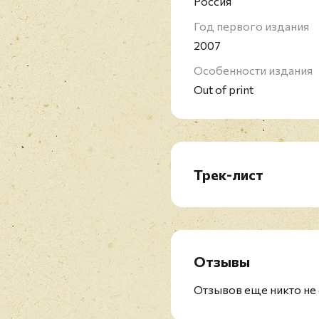
Россия
Год первого издания
2007
Особенности издания
Out of print
Трек-лист
DVD 1
DVD-1. Übers Ende Der
DVD-2. Reden
DVD-3. Ich Brech Aus
Отзывы
DVD-4. Spring Nicht
DVD-5. Der Letzte Tag
Отзывов еще никто не 
DVD-6. Wo Sind Eure H
DVD-7. Durch Den Mon