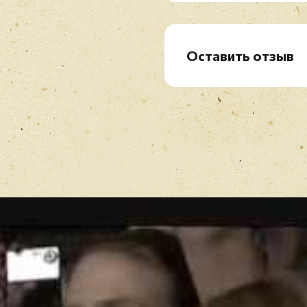
DVD-8. Wir Sterben Nie
DVD-9. Stich Ins Glück
DVD-10. Ich Bin Nicht Ic
Оставить отзыв
DVD-11. Schrei
Рейтинг
*
DVD-12. Vergessene Ki
DVD-13. Leb Die Sekun
DVD-14. Heilig
Имя
*
DVD-15. Totgeliebt
DVD-16. In Die Nacht
DVD-17. Rette Mich
DVD-18. An Deiner Seite 
Отзыв
*
DVD 2
DVD-2. 483 Europena T