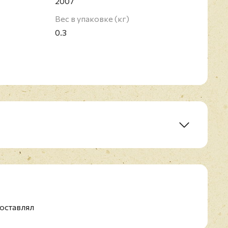
2007
Вес в упаковке (кг)
0.3
 Welt
оставлял
ände
sun