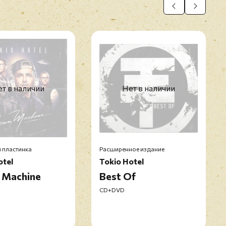
т в наличии
Нет в наличии
 пластинка
Расширенное издание
otel
Tokio Hotel
 Machine
Best Of
CD+DVD