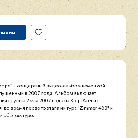
личии
 Europe" - концертный видео-альбом немецкой
ыпущенный в 2007 года. Альбом включает
я группы 2 мая 2007 года на Kö;pi Arena в
 во время первого этапа их тура "Zimmer 483" и
 об этом туре.
редставлено на двойном DVD.
 музыкальная группа; основанная в 2001 году
цем; гитаристом Томом Каулитцем; басистом