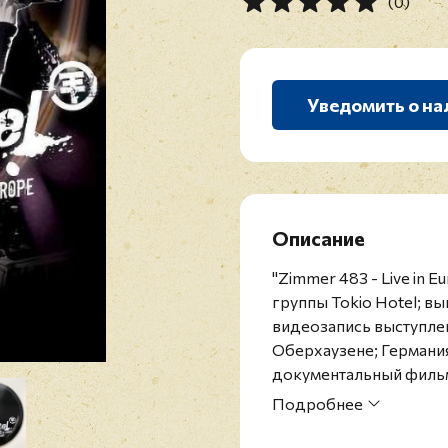
(0)
Уведомить о на
Описание
"Zimmer 483 - Live in
группы Tokio Hotel; в
видеозапись выступлени
Оберхаузене; Германия;
документальный фильм
Российское издание п
Подробнее
Tokio Hotel - немецкая
певцом Биллом Каулит