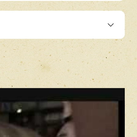
mals Aus
h
nder
de
E-mail
*
(Ich Bin Da)
our - The Documentary