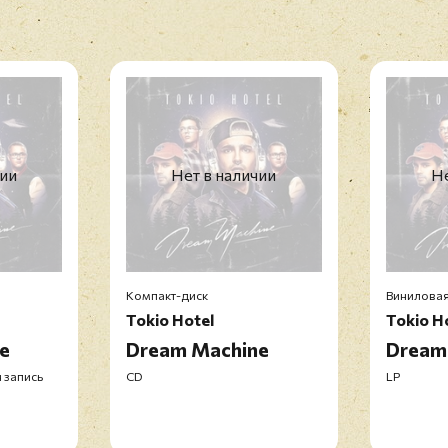
чии
Нет в наличии
Не
Компакт-диск
Виниловая
Tokio Hotel
Tokio H
e
Dream Machine
Dream
 запись
CD
LP