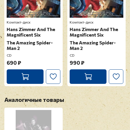
Отзыв
*
Компакт-диск
Компакт-диск
Hans Zimmer And The
Hans Zimmer And The
Magnificent Six
Magnificent Six
The Amazing Spider-
The Amazing Spider-
Man 2
Man 2
CD
CD
Прикрепить фото
690 ₽
990 ₽
Оставить отзыв
Перед публикацией отзывы проходят
модерацию
Аналогичные товары