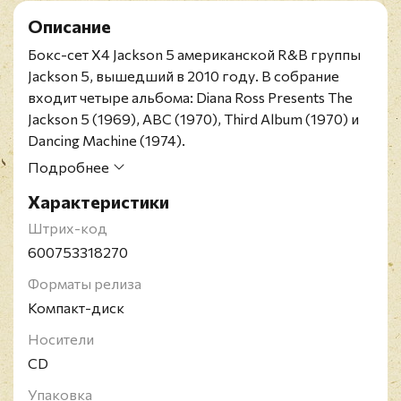
Описание
Бокс-сет X4 Jackson 5 американской R&B группы
Jackson 5, вышедший в 2010 году. В собрание
входит четыре альбома: Diana Ross Presents The
Jackson 5 (1969), ABC (1970), Third Album (1970) и
Dancing Machine (1974).
Американскую группу Jackson 5 основали пятеро
Подробнее
братьев - Джеки, Тито, Джермейн, Марлон и
Характеристики
Майкл Джексоны. Коллектив придерживался
разных стилей: ритм-энд-блюз, соул, бабблгам-
Штрих-код
поп, фанк, диско и рок-н-ролл. Их появление в
600753318270
поп-музыке зачастую называют "Феномен The
Форматы релиза
Jackson 5", звучанию группы пытались подражать
Компакт-диск
многие исполнители, но повторить его никто не
смог. Кроме того, именно этот коллектив изобрел
Носители
"танец робота", который плотно вошел в
CD
массовую культуру.
Упаковка