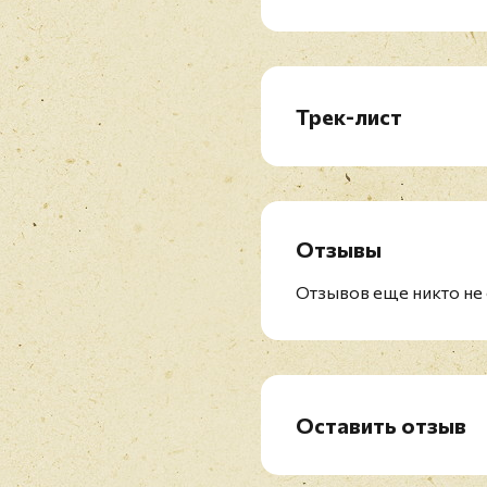
Трек-лист
LP:
A1. Throw My Bones
A2. Drop The Weapon
A3. We're All The Same 
Отзывы
A4. Nothing At All
B1. No Need To Shout
Отзывов еще никто не 
B2. Step By Step
B3. What The What
C1. The Long Way Round
C2. The Power Of The 
C3. Remission Possible
Оставить отзыв
C4. Man Alive
Рейтинг
*
D1. And The Address