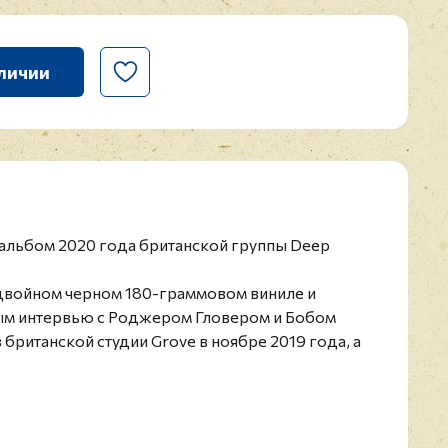
личии
 альбом 2020 года британской группы Deep
 двойном черном 180-граммовом виниле и
ым интервью с Роджером Гловером и Бобом
в
британской студии Grove в ноябре 2019 года,
а
анее неизданного концерта группы на фестивале
кая рок-группа, образованная в феврале 1968
лия, и считающаяся одной из самых заметных и