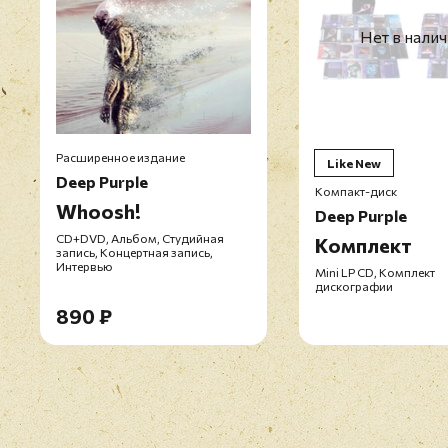
Нет в нали
Расширенное издание
Like New
Deep Purple
Компакт-диск
Whoosh!
Deep Purple
CD+DVD, Альбом, Студийная
Комплект
запись, Концертная запись,
Интервью
Mini LP CD, Комплект
дискографии
890 ₽