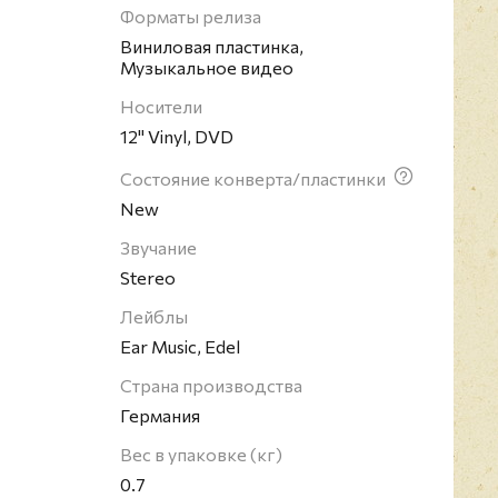
оке 1970-х годов. Музыкальные критики считают
Форматы релиза
 основателей хард-рока и высоко оценивают их
Виниловая пластинка,
 Музыканты "классического" состава Deep Purple
Музыкальное видео
т Ричи Блэкмор, клавишник Джон Лорд,
Носители
 считаются инструменталистами-виртуозами. В
12" Vinyl, DVD
0 миллионов копий их альбомов. В 2016 году
 Зал славы рок-н-ролла.
Состояние конверта/пластинки
New
Звучание
Stereo
Лейблы
Ear Music, Edel
Страна производства
Германия
Вес в упаковке (кг)
0.7