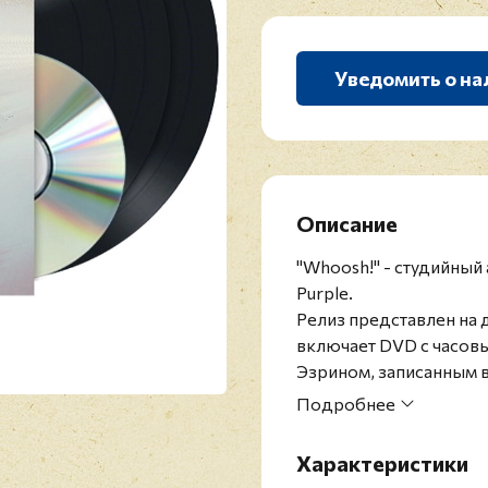
Уведомить о на
Описание
"Whoosh!" - студийный
Purple.
Релиз представлен на
включает
DVD с часов
Эзрином, записанным 
также полная запись р
Подробнее
Hellfest в 2017 году.
Deep Purple - британс
Характеристики
года в Хартфорде, Анг