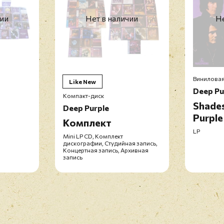
чии
Нет в наличии
Не
Виниловая
Like New
Deep Pu
Компакт-диск
Shade
Deep Purple
Purple
Комплект
LP
Mini LP CD, Комплект
дискографии, Студийная запись,
Концертная запись, Архивная
запись