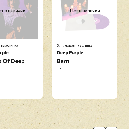
т в наличии
Нет в наличии
 пластинка
Виниловая пластинка
rple
Deep Purple
s Of Deep
Burn
LP