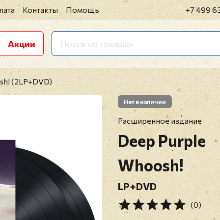
лата
Контакты
Помощь
+7 499 6
Акции
sh! (2LP+DVD)
Нет в наличии
Расширенное издание
Deep Purple
Whoosh!
LP+DVD
(0)