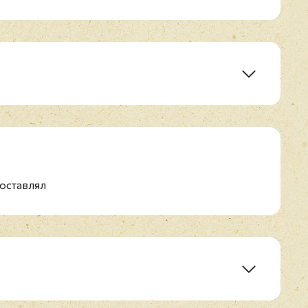
In The Dark
оставлял
Moon