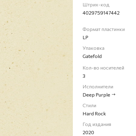
влиятельных в хард-р
Штрих-код
Deep Purple одними из
4029759147442
вклад в его развитие.
(в частности, гитарис
Формат пластинки
барабанщик Иэн Пейс)
LP
мире продано более 10
группа была введена в
Упаковка
Gatefold
Кол-во носителей
3
Исполнители
Deep Purple
Стили
Hard Rock
Год издания
2020