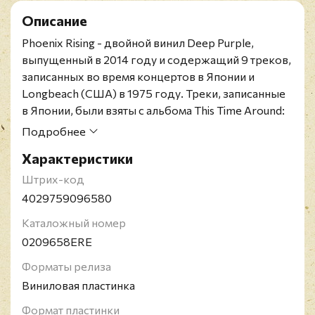
Описание
Phoenix Rising - двойной винил Deep Purple,
выпущенный в 2014 году и содержащий 9 треков,
записанных во время концертов в Японии и
Longbeach (США) в 1975 году. Треки, записанные
в Японии, были взяты с альбома This Time Around:
Live in Tokyo. А материал с концерта в Longbeach
Подробнее
был взят с пластинки King Biscuit Flower Hour
Характеристики
Presents: Deep Purple in Concert.
У конверта есть небольшой залом в правом
Штрих-код
нижнем углу.
4029759096580
Deep Purple была основана в Британии в феврале
Каталожный номер
1968 года и стала символом тяжелого рока 70-х.
0209658ERE
Группу считают основателями хард-рока, а также
приписывают в заслуги развитие жанров хеви-
Форматы релиза
метала и прогрессив-рока. Золотым составом
Виниловая пластинка
включает вокалиста Ричи Блэкмора, барабанщика
Формат пластинки
Иэна Пэйса и клавишника Джона Лорда. На