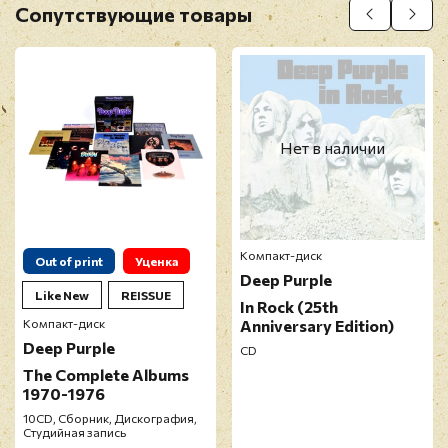
Сопутствующие товары
Прикрепить фото
Оставить отзыв
Нет в наличии
Перед публикацией отзывы проходят
модерацию
Компакт-диск
Out of print
Уценка
Deep Purple
Like New
REISSUE
In Rock (25th
Компакт-диск
Anniversary Edition)
Deep Purple
CD
The Complete Albums
1970-1976
10CD, Сборник, Дискография,
Студийная запись