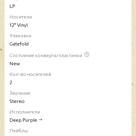
LP
сегодняшний момент команда выпустила 18
студийных альбомов, которые разошлись общим
Носители
тиражом в 240 миллионов копий.
12" Vinyl
Упаковка
Gatefold
Состояние конверта/пластинки
New
Кол-во носителей
2
Звучание
Stereo
Исполнители
Deep Purple
Лейблы