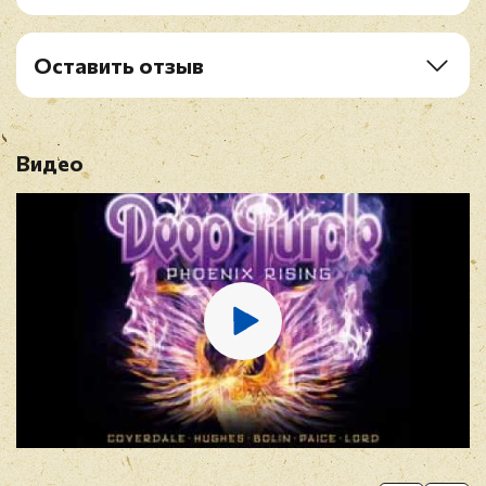
B2b Georgia On My MInd
C1 Lazy
C2 Homeward Strut
Оставить отзыв
D1 You Keep On Moving
Рейтинг
*
D2 Stormbringer
Видео
Имя
*
E-mail
*
Отзыв
*