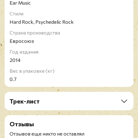
Ear Music
Стили
Hard Rock, Psychedelic Rock
Страна производства
Евросоюз
Год издания
2014
Вес в упаковке (кг)
0.7
Трек-лист
A1 Burn
A2 Gettin' Tighter
Отзывы
B1 Love Child
B2a Smoke On The Water
Отзывов еще никто не оставлял