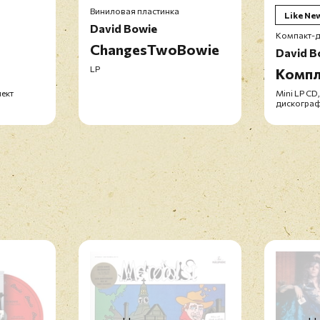
Виниловая пластинка
Like Ne
David Bowie
Компакт-д
ChangesTwoBowie
David B
LP
Компл
лект
Mini LP CD
дискогра