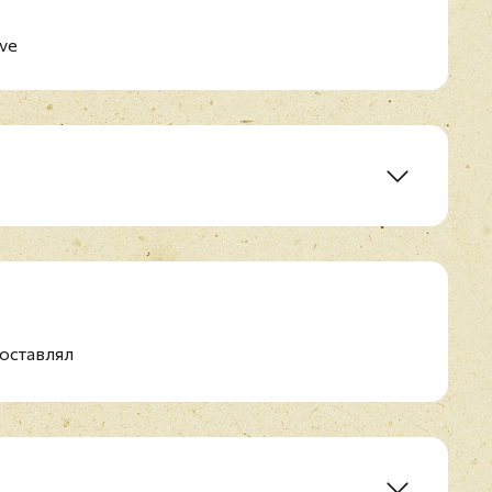
ive
оставлял
he World