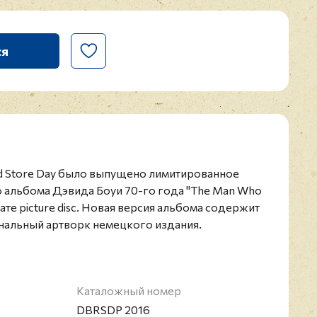
ся
d Store Day было выпущено лимитированное
о альбома Дэвида Боуи 70-го года "The Man Who
ате picture disc. Новая версия альбома содержит
нальный артворк немецкого издания.
Каталожный номер
DBRSDP 2016