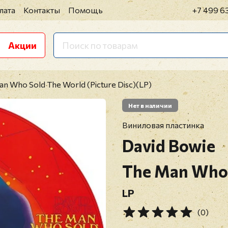
лата
Контакты
Помощь
+7 499 6
Акции
an Who Sold The World (Picture Disc)(LP)
Нет в наличии
Виниловая пластинка
David Bowie
The Man Who 
LP
(0)