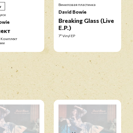
Виниловая пластинка
w
David Bowie
иск
Breaking Glass (Live
owie
E.P.)
ект
7" Vinyl EP
, Комплект
фии