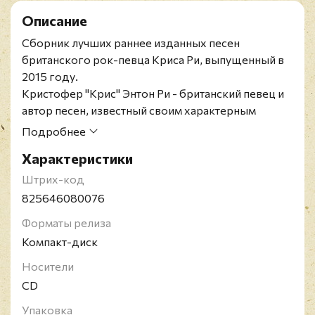
Описание
Сборник лучших раннее изданных песен
британского рок-певца Криса Ри, выпущенный в
2015 году.
Кристофер "Крис" Энтон Ри - британский певец и
автор песен, известный своим характерным
хриплым голосом и игрой на слайд-гитаре.
Подробнее
Вершины своего успеха певец добился в конце
Характеристики
1980-х - начале 1990-х годов, с выпуском своего
десятого студийного альбома "The Road To Hell"
Штрих-код
(1982), который многие считают одним из его
825646080076
лучших, а также с последующим альбомом
Форматы релиза
"Auberge" (1991). После тяжёлой болезни
Компакт-диск
(повторный рак с удалением поджелудочной
железы) прекращает сотрудничество с крупными
Носители
рекорд-компаниями и начинает записывать
CD
исключительно блюзовую музыку. Результатом
Упаковка
стали несколько альбомов, и по крайней мере два