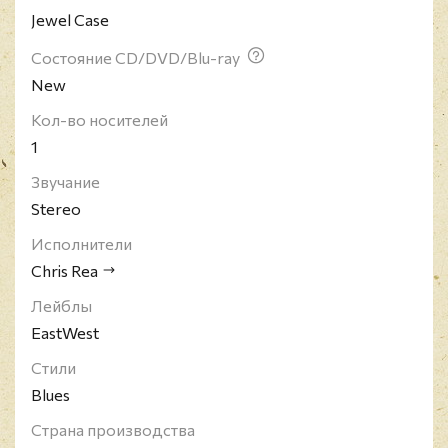
Jewel Case
из них неожиданно оказались достаточно
коммерчески успешными: это прежде всего
Состояние CD/DVD/Blu-ray
"Dancing Down The Stony Road" (2002),
New
получивший статус золотого, и "Santo Spirito Blues"
(2011).
Кол-во носителей
1
Звучание
Stereo
Исполнители
Chris Rea
Лейблы
EastWest
Стили
Blues
Страна производства